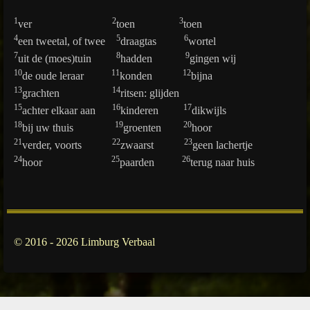
1
2
3
ver
toen
toen
4
5
6
een tweetal, of twee
draagtas
wortel
7
8
9
uit de (moes)tuin
hadden
gingen wij
10
11
12
de oude leraar
konden
bijna
13
14
grachten
ritsen: glijden
15
16
17
achter elkaar aan
kinderen
dikwijls
18
19
20
bij uw thuis
groenten
hoor
21
22
23
verder, voorts
zwaarst
geen lachertje
24
25
26
hoor
paarden
terug naar huis
© 2016 - 2026 Limburg Verbaal