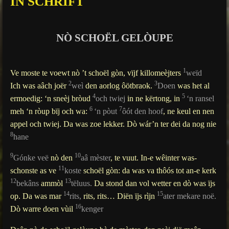
IN SCHRIFT
g
s
NÒ SCHOËL GELÒUPE
1
Ve moste te voewt nò ’t schoël gòn, vïjf killomeèjters
weïd
2
3
Ich was aâch joër
weì
den aorlog ôötbraok.
Doen
was het al
4
5
ermoedig: ‘n sneèj bròud
och twiej
in ne kërtong, in
‘n ransel
6
7
meh ‘n ròup bïj och wa:
‘n pòut
ôót den hoof
, ne keul en nen
appel och twiej. Da was zoe lekker. Dò wár’n ter dei da nog nie
8
hane
9
10
Gónke veë
nò den
aâ mèster
, te vuut. In-e wêinter was-
11
schonste as ve
koste
schoël gòn: da was va thôós tot an-e kerk
12
13
bekâns
ammòl
tëluus.
Da stond dan vol wetter en dò was ïjs
14
15
op. Da was mar
rits,
rits, rits… Diën ïjs rìjn
ater mekare noë.
16
Dò warre doen vùil
kenger