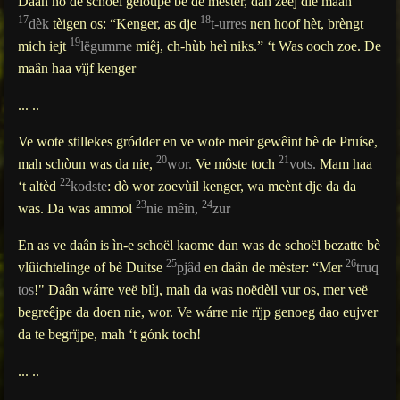
Daân nò de schoël gelòupe bè de mèster, dan zeèj dië maân
17
18
dèk
tèigen os: “Kenger, as dje
t-urres
nen hoof hèt, brèngt
19
mich iejt
lëgumme
miêj, ch-hùb heì niks.” ‘t Was ooch zoe. De
maân haa vïjf kenger
... ..
Ve wote stillekes gródder en ve wote meir gewêint bè de Pruíse,
20
21
mah schòun was da nie,
wor.
Ve môste toch
vots.
Mam haa
22
‘t altèd
kodste
: dò wor zoevùil kenger, wa meènt dje da da
23
24
was. Da was ammol
nie mêin,
zur
En as ve daân is ìn-e schoël kaome dan was de schoël bezatte bè
25
26
vlûichtelinge of bè Duìtse
pjâd
en daân de mèster: “Mer
truq
tos
!" Daân wárre veë blìj, mah da was noëdèil vur os, mer veë
begreêjpe da doen nie, wor. Ve wárre nie rïjp genoeg dao eujver
da te begrïjpe, mah ‘t gónk toch!
... ..