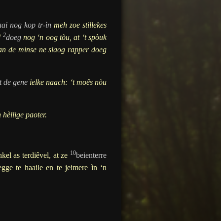
ai nog kop tr-ìn
meh zoe stillekes
2
d
doeg
nog ‘n oog tòu, at ‘t spòuk
n de minse ne slaog rapper doeg
t de gene
ielke naach: ‘t moês nòu
hèllige paoter.
10
el as terdiêvel, at ze
beienterre
ge te haaile en te jeimere ìn ‘n