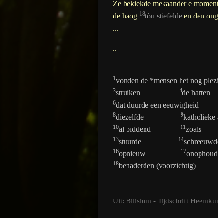
Ze bekiekde mekaander e moment, 
18
de haog
t
òu
stiefelde
en den ong
...
..
1
vonden de *mensen het nog pl
3
4
struiken
de har
6
dat duurde een eeuwi
8
9
diezelfde
katholieke 
10
11
al biddend
zoa
13
14
stuurde
schree
16
17
opnieuw
onophou
18
benaderden (voorzichtig)
Uit: Bilisium - Tijdschrift Heemk