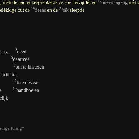
17
meh de paoter besprènkelde ze zoe heivig fèl en
oneenhagetig
mèt w
19
20
elèkkige
òu
t de
deëns
en de
täk
sleepde
2
ezierig
deed
5
ten
daarmee
7
gheid
om te luisteren
attributen
12
ls
halverwege
15
uwde
handboeien
delijk
undige Kring"