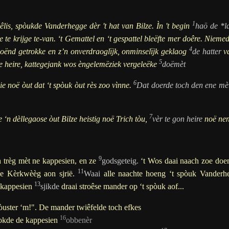
1
lis, spòukde Vanderhegge dèr 't hat van Bilze. Ìn 't begin
haö de *la
 te krijge te-van. ‘t Gemattel en ‘t gespattel bleëfte mer doêre. Nieme
4
ënd getrokke en z’n onverdraoglïjk, onminselïjk geklaog
de hatter
va
5
te heire, kattegejank wos èngelemëziek vergeleëke
doëmèt
6
 noë òut dat ‘t spòuk òut rès zoo vìnne.
Dat doerde toch den ene mè
7
e ‘n dèllegaose òut Bilze heistig noë Trich tòu,
vèr te gon heire
noë nen 
9
 trèg mèt ne kappesien, en ze
godsgeteig.
‘t Wos daai naach zoe doenk
11
de Kèrkwèèg aon sjrië.
Waai
alle naachte hoeng ‘t spòuk Vanderheg
13
 kappesien
sjikde
draai stroêse mander op ‘t spòuk aof...
òu
ster ‘m!". De mander twiêfelde toch efkes
16
okde de kappesien
obbenèr