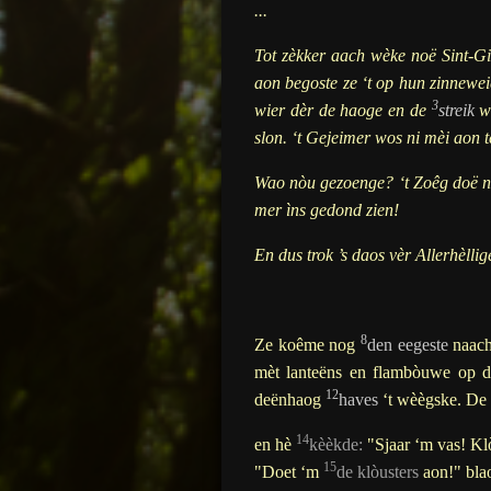
...
Tot zèkker aach wèke noë Sint-Giê
aon begoste ze ‘t op hun zinneweie
3
wier dèr de haoge en de
streik
wo
slon. ‘t Gejeimer wos ni mèi aon 
Wao nòu gezoenge? ‘t Zoêg doë nie
mer ìns gedond zien!
En dus trok ’s daos vèr Allerhèllig
8
Ze koême nog
den eegeste
naach
mèt lanteëns en flambòuwe op 
12
deënhaog
haves
‘t wèègske. De
14
en hè
kèèkde:
"Sjaar ‘m vas! Kl
15
"Doet ‘m
de kl
òu
sters
aon!" bla