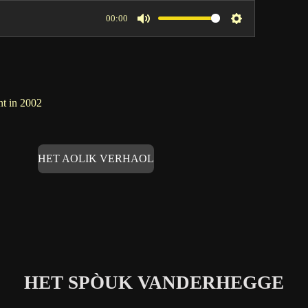
00:00
M
S
u
e
t
t
e
t
nt in 2002
i
n
g
HET AOLIK VERHAOL
s
HET SPÒUK VANDERHEGGE