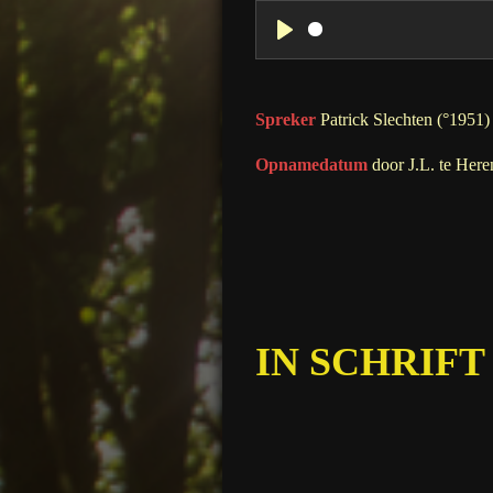
P
l
a
Spreker
Patrick Slechten (°1951)
y
Opnamedatum
door J.L. te Here
IN SCHRIFT