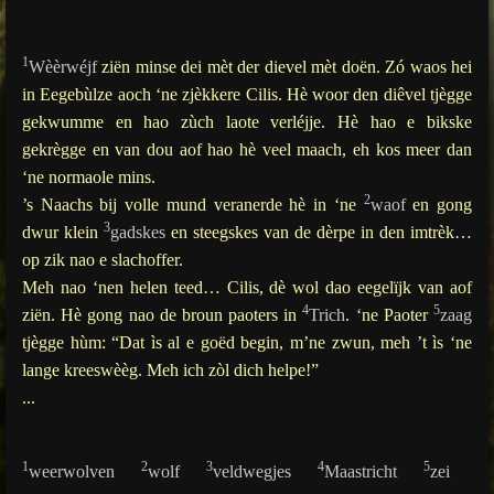
g
s
1
Wèèrwéjf
ziën minse dei mèt der dievel mèt doën. Zó waos hei
in Eegebùlze aoch ‘ne zjèkkere Cilis. Hè woor den diêvel tjègge
gekwumme en hao zùch laote verléjje. Hè hao e bikske
gekrègge en van dou aof hao hè veel maach, eh kos meer dan
‘ne normaole mins.
2
’s Naachs bij volle mund veranerde hè in ‘ne
waof
en gong
3
dwur klein
gadskes
en steegskes van de dèrpe in den imtrèk…
op zik nao e slachoffer.
Meh nao ‘nen helen teed… Cilis, dè wol dao eegelïjk van aof
4
5
ziën. Hè gong nao de broun paoters in
Trich
. ‘ne Paoter
zaag
tjègge hùm: “Dat ìs al e goëd begin, m’ne zwun, meh ’t ìs ‘ne
lange kreeswèèg. Meh ich zòl dich helpe!”
...
1
2
3
4
5
weerwolven
wolf
veldwegjes
Maastricht
zei