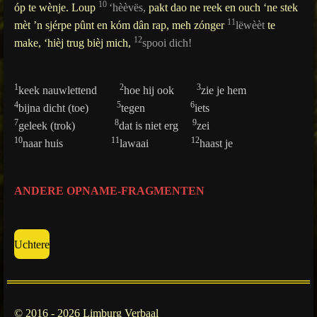
10
óp te wènje. Loup
‘hèèvës,
pakt dao ne reek en ouch ‘ne stek
11
mèt ’n sjérpe pûnt en kóm dân rap, meh zónger
lëwèèt
te
12
make, ‘hièj trug bièj mich,
spooi dich!
1
2
3
keek nauwlettend
hoe hij ook
zie je hem
4
5
6
bijna dicht (toe)
tegen
iets
7
8
9
geleek (trok)
dat is niet erg
zei
10
11
12
naar huis
lawaai
haast je
ANDERE OPNAME-FRAGMENTEN
Uchtere
© 2016 - 2026 Limburg Verbaal