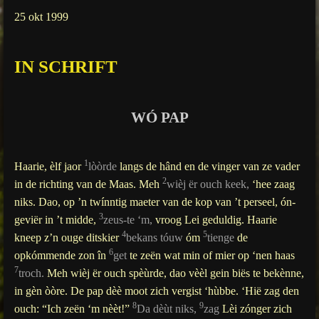
g
25 okt 1999
s
IN SCHRIFT
WÓ PAP
1
Haarie, èlf jaor
lòòrde
langs de hând en de vinger van ze vader
2
in de richting van de Maas. Meh
wièj ër ouch keek,
‘hee zaag
niks. Dao, op ’n twínntig maeter van de kop van ’t perseel, ón-
3
geviër in ’t midde,
zeus-te ‘m,
vroog Lei geduldig. Haarie
4
5
kneep z’n ouge ditskier
bekans tóuw
óm
tienge
de
6
opkómmende zon în
get
te zeën wat min of mier op ‘nen haas
7
troch.
Meh wièj ër ouch spèùrde, dao vèèl gein biës te bekènne,
in gèn òòre. De pap dèè moot zich vergist ‘hùbbe. ‘Hië zag den
8
9
ouch: “Ich zeën ‘m nèèt!”
Da dèùt niks,
zag
Lèi zónger zich