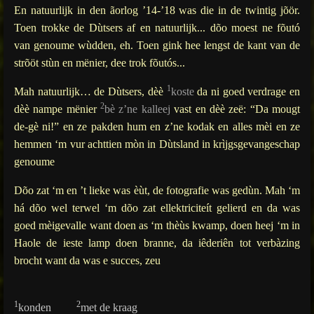
En natuurlijk in den ãorlog ’14-’18 was die in de twintig jõör.
Toen trokke de Dùtsers af en natuurlijk... dõo moest ne fõutó
van genoume wùdden, eh. Toen gink hee lengst de kant van de
strõöt stùn en mënier, dee trok fõutós...
1
Mah natuurlijk… de Dùtsers, dèè
koste
da ni goed verdrage en
2
dèè nampe mënier
bè z’ne kalleej
vast en dèè zeë: “Da mougt
de-gè ni!” en ze pakden hum en z’ne kodak en alles mèi en ze
hemmen ‘m vur achttien mòn in Dùtsland in krìjgsgevangeschap
genoume
Dõo zat ‘m en ’t lieke was èùt, de fotografie was gedùn. Mah ‘m
há dõo wel terwel ‘m dõo zat ellektriciteít gelierd en da was
goed mèigevalle want doen as ‘m thèùs kwamp, doen heej ‘m in
Haole de ieste lamp doen branne, da iêderiên tot verbàzing
brocht want da was e succes, zeu
1
2
konden
met de kraag