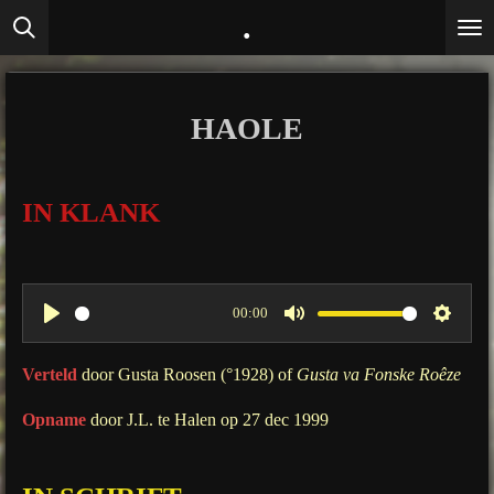
.
Ga
direct
naar
de
HAOLE
hoofdinhoud
IN KLANK
00:00
P
M
S
l
u
e
Verteld
door Gusta Roosen (°1928) of
Gusta va Fonske Roêze
a
t
t
Opname
door J.L. te Halen op 27 dec 1999
y
e
t
i
n