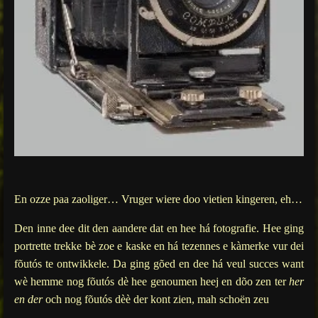
En ozze paa zaoliger… Vruger wiere doo vietien kingeren, eh…
Den inne dee dit den aandere dat en hee há fotografie. Hee ging
portrette trekke bè zoe e kaske en há tezennes e kàmerke vur dei
fõutós te ontwikkele. Da ging gõed en dee há veul succes want
wè hemme nog fõutós dè hee genoumen heej en dõo zen ter
her
en der
och nog fõutós dèè der kont zien, mah schoën zeu