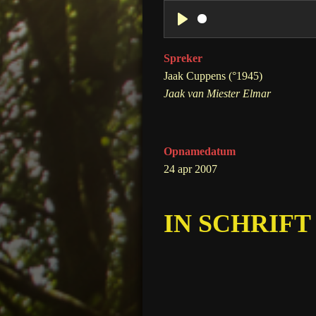
P
l
Spreker
a
Jaak Cuppens (°1945)
y
Jaak van Miester Elmar
Opnamedatum
24 apr 2007
IN SCHRIFT