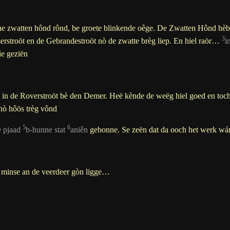
e ne zwatten hônd rônd, be groete blinkende oêge. De Zwatten Hônd hè
3
rstroöt en de Gebrandestroöt nò de zwatte brèg liep. En hiel raör…
i
ie geziën
in de Roverstroöt bè den Demer. Heë kènde de weëg hiel goed en toch 
nò hôös trèg vônd
5
6
e pjaad
b-hunne stat
aniên
gebonne. Se zeën dat da ooch het werk wá
 minse an de veerdeer gòn ligge…