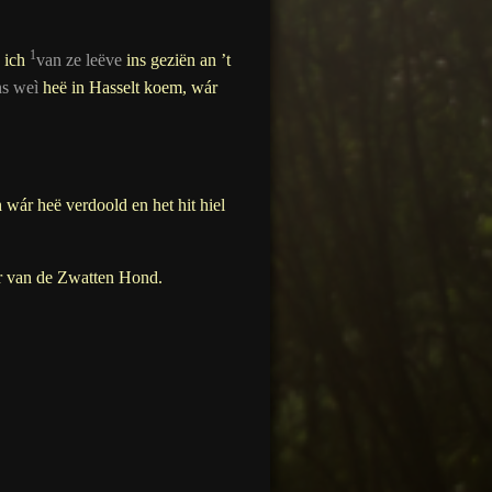
1
b ich
van ze leëve
ins geziën an ’t
ns weì
heë in Hasselt koem, wár
wár heë verdoold en het hit hiel
r van de Zwatten Hond.