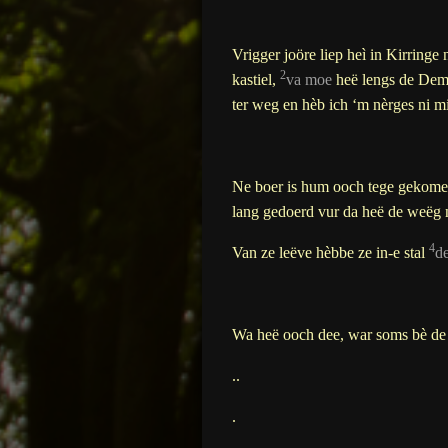
Vrigger joö
re liep heì in Kirring
2
kastiel,
va moe
heë lengs de Deme
ter weg en hèb ich ‘m nèrges ni m
Ne boer is hum ooch tege gekome 
lang gedoerd vur da heë de weëg 
4
Van ze leëve hèbbe ze in-e stal
d
Wa heë ooch dee, war soms bè de
..
.