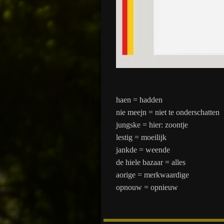
haen = hadden
nie meejn = niet te onderschatt
jungske = hier: zoontje
lestig = moeilijk
jankde = weende
de hiele bazaar = alles
aorige = merkwaardige
opnouw = opnieuw