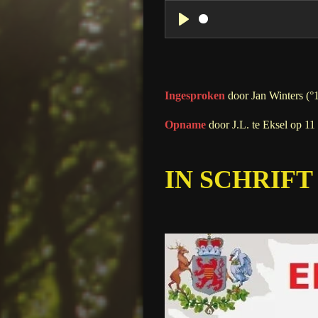
P
l
a
y
Ingesproken
door Jan Winters (°
Opname
door J.L. te Eksel op 1
IN SCHRIFT