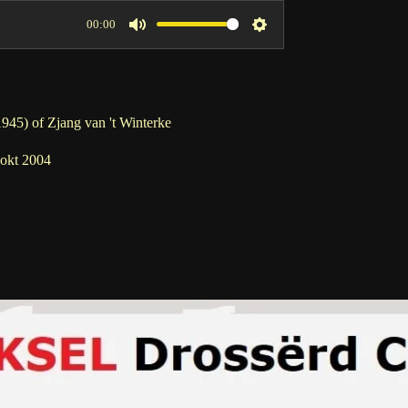
00:00
M
S
u
e
t
t
e
t
1945
) of Zjang van 't Winterke
i
1 okt 2004
n
g
s