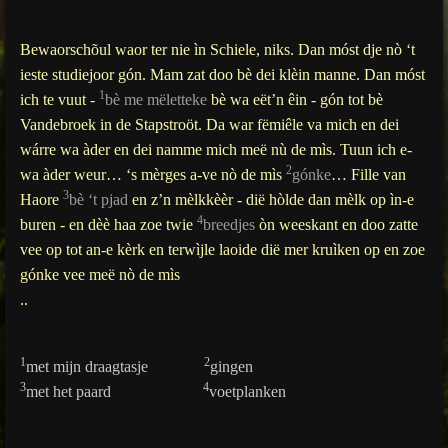
Bewaorschõul waor ter nie ìn Schiele, niks. Dan móst dje nò ‘t
ieste studiejoor gón. Mam zat doo bè dei klèin manne. Dan móst
1
ich te vuut -
bè me mëletteke
bè wa eët’n êin - gón tot bè
Vandebroek in de Stapstroöt. Da war fëmiêle va mich en dei
wárre wa àder en dei namme mich meë nù de mìs. Tuun ich e-
2
wa àder weur… ‘s mèrges a-ve nò de mìs
gónke
… Fille van
3
Haore
bè ‘t pjad
en z’n mèlkkèèr - dië hòlde dan mèlk op ìn-e
4
buren - en dèè haa zoe twie
breedjes
òn weeskant en doo zatte
vee op tot an-e kèrk en terwìjle laoide dië mer kruìken op en zoe
gónke vee meë nò de mìs
..
1
2
met mijn draagtasje
gingen
3
4
met het paard
voetplanken