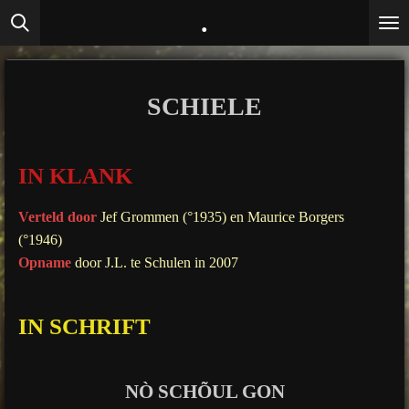
.
Ga
direct
naar
de
SCHIELE
hoofdinhoud
IN KLANK
Verteld door
Jef Grommen (°1935) en Maurice Borgers
(°1946)
Opname
door J.L. te Schulen in 2007
IN SCHRIFT
NÒ SCHÕUL GON