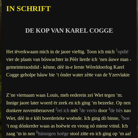
g
IN SCHRIFT
s
DE KOP VAN KAREL COGGE
1
Het iëverkwaam mich in de jaore vieftig. Toon ich mich
opdië
vier de plaats van bóswachter in Pèèr lierde ich ‘nen áuwe man -
gemeinteraodslid - kènne, dèè in-e Ierste Wèreldoerlog Karel
Cogge geholpe háuw bie ‘t ónder water zètte van de Yzervlakte
Z’ne viernaam waas Louis, meh eederein zei Wiet tegen ‘m.
Innige
jaore later woerd ër zeek en ich ging ‘m bezeeke. Op nen
2
3
4
donkere novemberaoved
rei
ich
mèt
de
veelo
door
de
bès
nao
5
Wiet, dèè in e klèi boerderieke woënde. Ich ging dò binne,
boe
‘t nog dónkerder waas as boèwte en vroog nò miene vrind. Ich
6
zaag ‘m in nen
hännigen
hoëge
stool zitte en ich ging op ‘m aaf