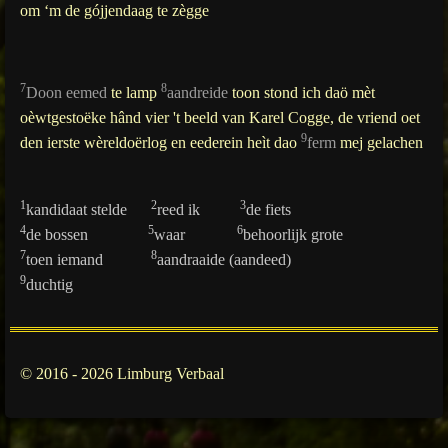
om ‘m de gójjendaag te zègge
7
8
Doon eemed
te lamp
aandreide
toon stond ich daö mèt
oèwtgestoëke hând vier 't beeld van Karel Cogge, de vriend oet
9
den ierste wèreldoërlog en eederein heìt dao
ferm
mej gelachen
1
2
3
kandidaat stelde
reed ik
de fiets
4
5
6
de bossen
waar
behoorlijk grote
7
8
toen iemand
aandraaide (aandeed)
9
duchtig
© 2016 - 2026 Limburg Verbaal