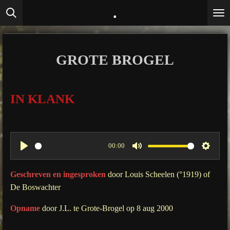
.
Ga
direct
naar
de
GROTE BROGEL
hoofdinhoud
IN KLANK
00:00
P
M
S
l
u
e
Geschreven en ingesproken
door Louis Scheelen (°1919) of
a
t
t
De Boswachter
y
e
t
Opname
door J.L. te Grote-Brogel op 8 aug 2000
i
n