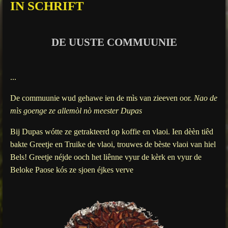
IN SCHRIFT
g
s
DE UUSTE COMMUUNIE
...
De commuunie wud gehawe ien de mìs van zieeven oor.
Nao de
mìs goenge ze allemòl nò meester Dupas
Bij Dupas wótte ze getrakteerd op koffie en vlaoi. Ien dèèn tiêd
bakte Greetje en Truike de vlaoi, trouwes de bèste vlaoi van hiel
Bels! Greetje néjde ooch het liênne vyur de kèrk en vyur de
Beloke Paose kós ze sjoen éjkes verve