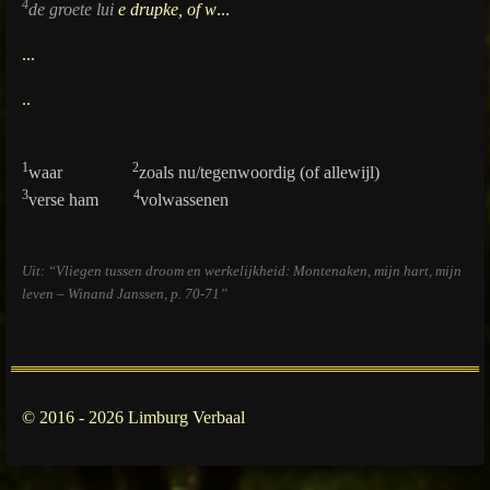
4
de groete
lui
e drupke, of w
...
...
..
1
2
waar
zoals nu/tegenwoordig (of allewijl)
3
4
verse ham
volwassenen
Uit: “Vliegen tussen droom en werkelijkheid: Montenaken, mijn hart, mijn
leven – Winand Janssen, p. 70-71”
© 2016 - 2026 Limburg Verbaal