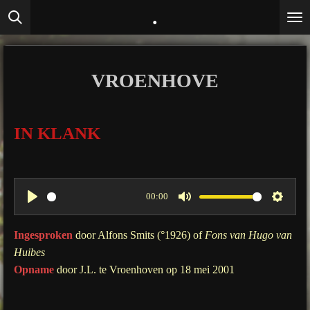
.
Ga
direct
naar
de
VROENHOVE
hoofdinhoud
IN KLANK
00:00
P
M
S
l
u
e
Ingesproken
door Alfons Smits (°1926) of
Fons van Hugo van
a
t
t
Huibes
y
e
t
Opname
door J.L. te Vroenhoven op 18 mei 2001
i
n