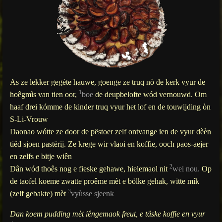
As ze lekker gegète hauwe, goenge ze truq nò de kerk vyur de
1
hoêgmìs van tien oor,
boe
de deupbelofte wód vernouwd. Om
haaf
drei kómme de kinder truq vyur het lof en de touwijding òn
S-Li-Vrouw
Daonao wótte ze door de pëstoer zelf ontvange ien de vyur dèèn
tiêd sjoen pastërij. Ze krege wir vlaoi en koffie, ooch paos-aejer
en zelfs e bitje wiên
2
Dân wód thoês nog e fieske gehawe, hielemaol nit
wei nou.
Op
de taofel koeme zwatte proême mèt e bölke gehak, witte mík
3
(zelf gebakte) mèt
vyùsse sjeenk
Dan koem pudding mèt iêngemaok freut, e täske koffie en vyur