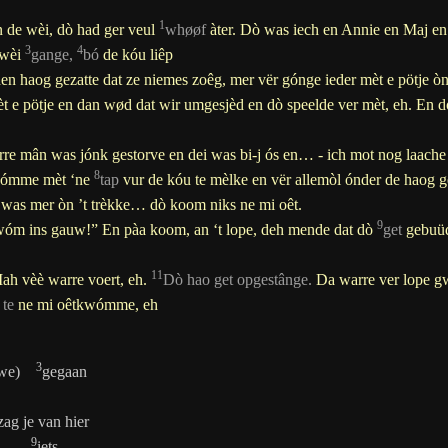
1
in de wèi, dò had ger veul
wh
øø
f
àter. Dò was iech en Annie en Maj e
3
4
 wèi
gange
,
bó
de kóu liêp
den haog gezatte dat ze
niemes
zoêg, mer vër gónge ieder mèt e pötje ò
èt e pötje en dan w
ø
d dat wir
umgesjèd
en dò speelde ver mèt, eh. En d
rre mân was jónk gestorve en dei was bi-j ós en… - ich mot nog laache a
8
wómme mèt ‘ne
tap
vur de kóu te mèlke en vër allemòl ónder de haog 
was mer òn ’t trèkke… dò koom niks ne mi oêt.
9
 kwóm ins gauw!”
En pàa koom, an ‘t lope, deh mende dat dò
get
gebuüd 
11
ah vèè warre voert, eh.
Dò hao get opgestânge
.
Da warre ver lope g
 te
ne mi oêtkwómme, eh
3
 (we)
gegaan
g
 zag je van hier
9
er
iets