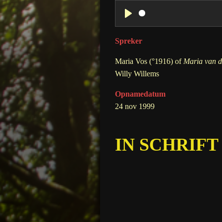
P
l
Spreker
a
Maria Vos (°1916) of
Maria van d
y
Willy Willems
Opnamedatum
24 nov 1999
IN SCHRIFT