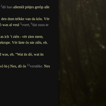
2
n
dò hao
allemòl pötjes geròp alle
n den
dum
trèkke van da kóu.
Vër
5
6
ò was al veul
voert
,
dat zuus-te
s ich ’t zién - vër zien mem,
gekrope.
Vër liete ós nie ziên, eh.
was, eh. “Wat its dò, wat its
12
wó bi-j Nes, dò ós
verstèke
.
Nes