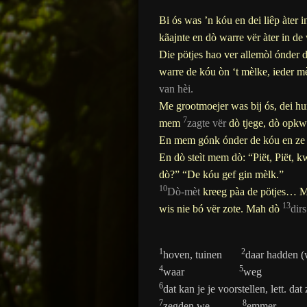
Bi ós was ’n kóu en dei liêp àter 
kãajnte en dò warre vër àter in de
Die pötjes hao ver allemòl ónder 
warre de kóu òn ‘t mèlke, ieder m
van hèi
.
Me grootmoejer was bij ós, dei hu
7
mem
zagte
vër
dò tjege, dò opk
En mem gónk ónder de kóu en ze 
En dò steìt mem dò: “Piët, Piët,
dò?” “De kóu gef gin mèlk.”
10
Dò-mèt
kreeg pàa de pötjes… M
13
wis nie bó vër zote. Mah dò
dirs
1
2
hoven, tuinen
daar hadden
4
5
waar
we
6
dat kan je je voorstellen, lett. dat
7
8
zegden we
emm