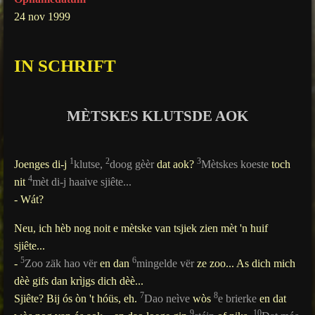
g
24 nov 1999
s
IN SCHRIFT
MÈTSKES KLUTSDE AOK
1
2
3
Joenges di-j
klutse,
doog gèèr
dat aok?
Mètskes koeste
toch
4
nit
mèt di-j haaive sjiête...
- Wát?
Neu, ich hèb nog noit e mètske van tsjiek zien mèt 'n huif
sjiête...
5
6
-
Zoo zäk hao vër
en dan
mingelde vër
ze zoo... As dich mich
dèè gifs dan krìjgs dich dèè...
7
8
Sjiête? Bij ós òn 't hóüs, eh.
Dao neìve
wòs
e brierke
en dat
9
10