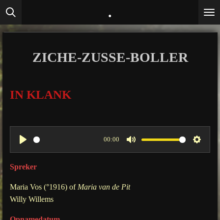
.
Ga
direct
naar
de
ZICHE-ZUSSE-BOLLER
hoofdinhoud
IN KLANK
00:00
P
M
S
l
u
e
Spreker
a
t
t
Maria Vos (°1916) of
Maria van de Pit
y
e
t
Willy Willems
i
n
Opnamedatum