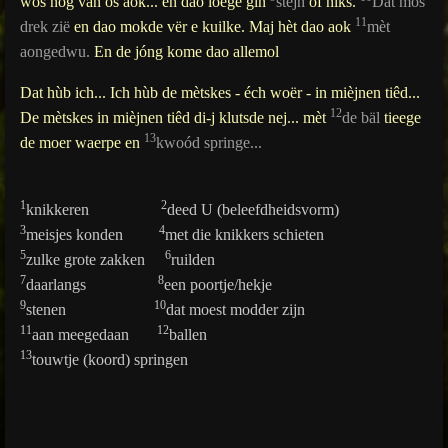
wòs nog van ós aok... en dao loege gin
stéjn
of niks.
Dat mós
11
drek zië
en dao mokde vër e kuilke. Maj hèt dao aok
mèt
aongedwu.
En de jóng kome dao allemol
Dat hùb ich... Ich hùb de mètskes - éch woër - in mièjnen tiêd...
12
De mètskes in mièjnen tiêd di-j klutsde nej... mèt
de bäl
tieege
13
de moer waerpe en
kwoód springe...
1
2
knikkeren
deed U (beleefdheidsvorm)
3
4
meisjes konden
met die knikkers schieten
5
6
zulke grote zakken
ruilden
7
8
daarlangs
een poortje/hekje
9
10
stenen
dat moest modder zijn
11
12
aan meegedaan
ballen
13
touwtje (koord) springen