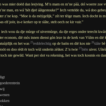
h was mier doëd dan leejving. M’n mam en m’ne pàà, deì woerre zoe v
’ne man, en wá 'hèt djeë áátgestouke?” Iech vertelde da, wá doo gebe
 ter z’ne kop. “Moe is da möÿgelïjk,” zèi ter tèige mam. Iech docht in m
s elf joör, in-e kerker op te sláte, stelt oech ne kir vuir.”
 iech wou da dje mùrge of uivermùrge, da dje erges onder terecht kwám
ter econom, dië mós innen dienst gón leze in de kerk van Vùlm en di
25
26
atuùjrlïjk en het was
reddelechtig
op de baön en dië kos nie
sláte
bè 
27
troöt en doo rèdt ër toch wùl onderin zèiker. Z’n twie
biën
uiver. Uìteì
t toch nie gewild. Want per slot va rekening, het was toch kosmis en da
ligt
goederentrein
wij
wenen
sokken