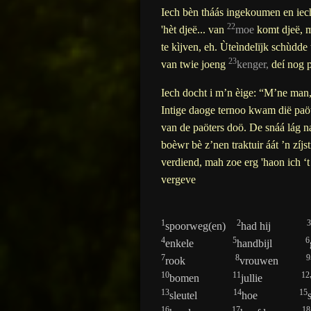
Iech bèn tháás ingekoumen en iec
22
'hèt djeë... van
moe
komt djeë, m
te kìjven, eh. Ùteìndelïjk schùdde
23
van twie joeng
kenger,
deí nog pa
Iech docht i m’n èige: “M’ne man,
Intige daoge ternoo kwam dië paö
van de paöters doö. De snáá lág n
boèwr bè z’nen traktuir áát ’n zíjs
verdiend, mah zoe erg 'haon ich ‘
vergeve
1
2
3
spoorweg(en)
had hij
4
5
6
enkele
handbijl
7
8
9
rook
vrouwen
10
11
12
bomen
jullie
13
14
15
sleutel
hoe
16
17
18