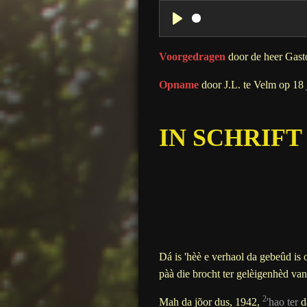
P
l
Voorgedragen
door de heer Gast
a
Opname
door J.L. te Velm op 18
y
IN SCHRIFT
Dá is 'hèè e verhaol da gebeûd is
pàà die brocht ter gelèigenhèd v
2
Mah da jõor dus, 1942,
'hao ter
d