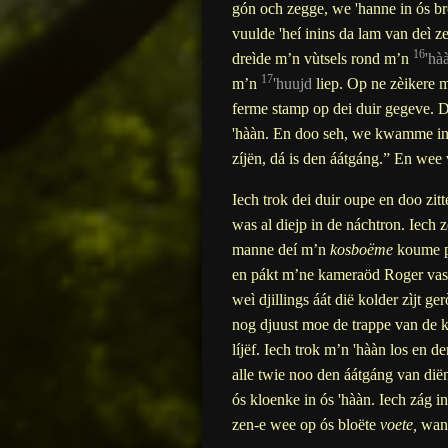
gón och zegge, we 'hanne in ós br
vuulde 'heí inins da lam van deì z
16
dreìde m’n vùtsels rond m’n
'hà
17
m’n
'huujd
liep. Op ne zèikere
ferme stamp op dei duir gegeve. De
'hààn. En doo seh, we kwamme in d
zíjën, dá is den áátgáng.” En wee
Iech trok dei duir oupe en doo zitte
was al diejp in de náchtron. Iech 
manne deí m’n
kosboëme
koume pá
en pákt m’ne kameraöd Roger vast
weì djillings áát dië kolder zìjt 
nog djuust moe de trappe van de k
líjëf. Iech trok m’n 'hààn los en
alle twie noo den áátgáng van dië
ós kloenke in ós 'hààn. Iech zág i
zen-e wee op ós bloëte
voete,
want