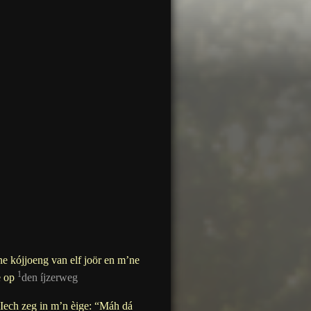
ne kójjoeng van elf joör en m’ne
1
e op
den íjzerweg
 Iech zeg in m’n èige: “Máh dá