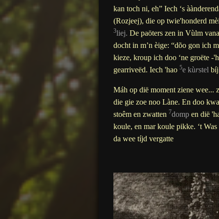
kan toch ni, eh” Iech ‘s ààndere
(Rozjeej), die op twie'honderd m
3
liej.
De paöters zen in Vùlm vanaf 
docht in m’n èige: “dõo gon ich 
kieze, kroup ich doo ‘ne groëte 
5
gearriveëd. Iech 'hao
e kù
r
stel
bíj
Máh op dië moment ziene wee... zo
die gie zoe noo Làne. En doo kw
7
stoêm en zwatten
domp
en dië 'h
koule, en mar koule pikke. ‘t Was
da wee tíjd vergatte