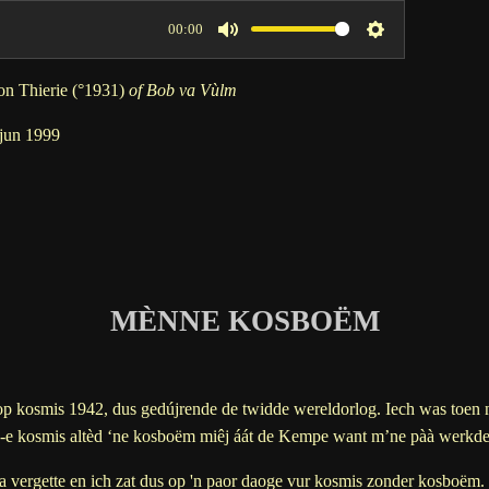
00:00
M
S
u
e
on Thierie (°1931)
of Bob va Vùlm
t
t
 jun 1999
e
t
i
n
g
s
MÈNNE KOSBOËM
 op kosmis 1942, dus gedújrende de twidde wereldorlog. Iech was toen 
an-e kosmis altèd ‘ne kosboëm miêj áát de Kempe want m’ne pàà werkd
a vergette en ich zat dus op 'n paor daoge vur kosmis zonder kosboëm.