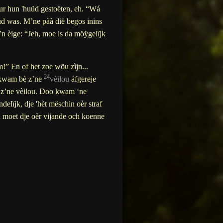
ur hun 'huüd gestoëten, eh. “Wá
ud was. M’ne pàà dië begos inins
’n èige: “Jeh, moe is da möÿgelïjk
!” En of het zoe wõu zìjn...
24
ë kwam bè z’ne
vèilou
áfgereje
z’ne vèilou. Doo kwam ‘ne
ndelïjk, dje 'hèt mëschin oèr straf
n moet dje oèr vijande och koenne