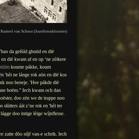
 Kasteel van Schoor (Jozefietenklooster)
'hao da gelùìd ghuüd en dië
á en dië kwam af en op ‘ne zèikere
büüm
koume pákke, koum
iën 'hèi ne lánge rok aön en dië kos
k noo beneje. 'Hee pákde dië
s mènne boëm.” Iech kwam och dan
loëster, doo zèn we de trappe noo
 slùtters áát z’ne rok en 'hèi ter
 lágge doo intige lèige wíjnflesse.
zatte dõo stíjf van-e schrik. Iech