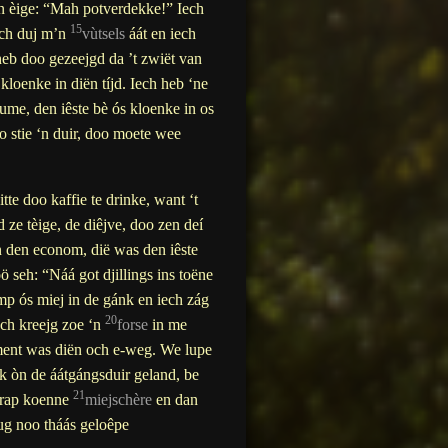
’n èige: “Mah potverdekke!” Iech
15
Iech duj m’n
vùtsels
áát en iech
heb doo gezeejgd da ’t zwiët van
loenke in diën tíjd. Iech heb ‘ne
ume, den iêste bè ós kloenke in os
o stie ‘n duir, doo moete wee
itte doo kaffie te drinke, want ‘t
 ze tèige, de diêjve, doo zen deí
n den econom, dië was den iêste
 seh: “Náá got djillings ins toëne
amp ós miej in de gánk en iech zág
20
ech kreejg zoe ‘n
forse
in me
oment was diën och e-weg. We lupe
k òn de áátgángsduir geland, be
21
g rap koenne
miejschère
en dan
rug noo tháás geloêpe