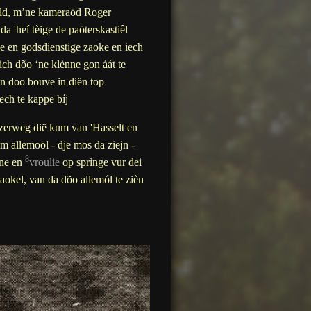
meld, m’ne kameraöd Roger
da 'heí tèige de paöterskastiêl
se en godsdienstige zaoke en iech
ch dõo ‘ne klènne gon áát te
n doo bouve in diën top
ech te kappe bíj
jzerweg dië kum van 'Hasselt en
ìm allemoöl - dje mos da ziejn -
8
nne en
vroulie
op sprìnge vur dei
okel, van da dõo allemól te zièn