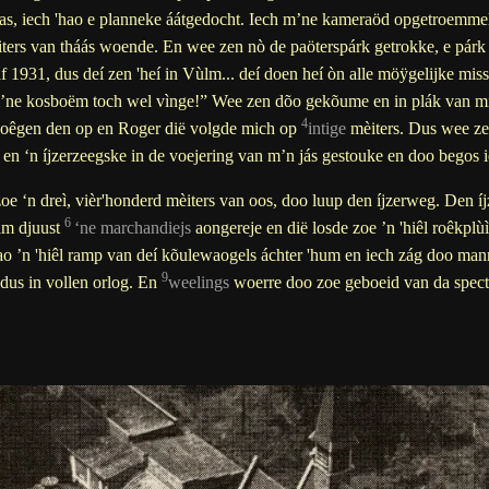
ndas, iech 'hao e planneke áátgedocht. Iech m’ne kameraöd opgetroem
èiters van tháás woende. En wee zen nò de paöterspárk getrokke,
e párk 
1931, dus deí zen 'heí in Vùlm... deí doen heí òn alle möÿgelijke mis
m’ne kosboëm toch wel vìnge!” Wee zen dõo gekõume en in plák van mi
4
-'hoêgen den op en Roger dië volgde mich op
intige
mèiters. Dus wee ze
 en ‘n íjzerzeegske in de voejering van m’n jás gestouke en doo begos i
e ‘n dreì, vièr'honderd mèiters van oos, doo luup den íjzerweg. Den í
6
am djuust
‘ne marchandiejs
aongereje en dië losde zoe ’n 'hiêl roêkplù
ao ’n 'hiêl ramp van deí kõulewaogels áchter 'hum en iech zág doo ma
9
 dus in vollen orlog. En
weelings
woerre doo zoe geboeid van da specta