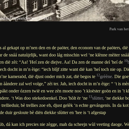
Park van het
 al gekapt op m’nen den en de paöter, den econom van de paöters, dië 
ur de snáá
natuùjrlïjk, want doo lág misschin wel ‘ne klènne mèiter sná
10
 dië zèi: “Aa! 'Heí zen de diejve. Aa! Da zen de manne deì 'heí de
ech docht in m’n èige: “iech blíjf zitte want dië kan 'heí toch nie op. D
12
’ne kameraöd, dië djust onder mich zat, dië begos te
grèène.
Die goen
en ààndere zal wel volge,” zèi ter. Jah, iech docht in m’n èige: “ ‘t i
epákt onder ózzen twië en wee zèn moete noo ’t kloëster goön en in ’t k
13
dere. ‘t Was doo stiekedoenkel. Doo 'hòlt ër ‘ne
slùtter,
‘ne diekke bos
trellieduir, bè trellies zoe eh, djust gelèk ‘n echte gevángenis. In da kot
de duir gesloute bè diën diekke slùtter en 'hee is ‘t afgestap
b, dá kan ich precies nie zègge, mah da scheejn wùl veeting daoge. Wee 