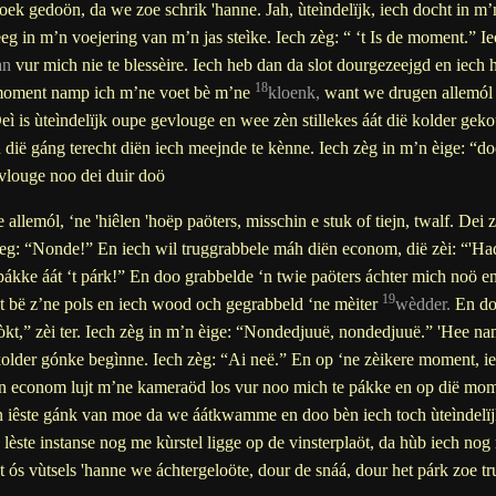
oek gedoön, da we zoe schrik 'hanne. Jah, ùteìndelïjk, iech docht in m
eeg in m’n voejering van m’n jas steìke. Iech zèg: “ ‘t Is de moment.” 
àn
vur mich nie te blessèire. Iech heb dan da slot dourgezeejgd en iech 
18
 moment namp ich m’ne voet bè m’ne
kloenk,
want we drugen allemól k
ì is ùteìndelïjk oupe gevlouge en wee zèn stillekes áát dië kolder geko
ië gáng terecht diën iech meejnde te kènne. Iech zèg in m’n èige: “do
 vlouge noo dei duir doö
 allemól, ‘ne 'hiêlen 'hoëp paöters, misschin e stuk of tiejn, twalf. Dei z
zeg: “Nonde!” En iech wil truggrabbele máh diën econom, dië zèi: “'Had
kke áát ‘t párk!” En doo grabbelde ‘n twie paöters áchter mich noö e
19
 bë z’ne pols en iech wood och gegrabbeld ‘ne mèiter
wèdder.
En doö
geròkt,” zèi ter. Iech zèg in m’n èige: “Nondedjuuë, nondedjuuë.” 'Hee n
older gónke begìnne. Iech zèg: “Ai neë.” En op ‘ne zèikere moment, i
 den econom lujt m’ne kameraöd los vur noo mich te pákke en op dië m
n iêste gánk van moe da we áátkwamme en doo bèn iech toch ùteìndelïj
n lèste instanse nog me kùrstel ligge op de vinsterplaöt, da hùb iech no
 ós vùtsels 'hanne we áchtergeloöte, dour de snáá, dour het párk zoe t