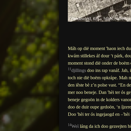
Máh op dië moment 'haon iech dus
kwá
m stillekes áf dour ‘t párk, do
moment stond dië onder de boëm en
11
djillings
doo ins rap vanáf. Jah, i
toch nie dië boëm opkrápe. Mah m
den iêste bè z’n polse vast. “En d
mer noo beneje. Dan 'hèi ter ós g
beneje gegoön in de kolders vanon
doo de duir oupe gedoön, ‘n íjzere 
Doo 'hèi ter ós ingejaogd en –'hèi 
14
Weì
láng da ich doo gezeejten hù