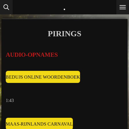
.
Ga
direct
naar
de
PIRINGS
hoofdinhoud
AUDIO-OPNAMES
BEDUJS ONLINE WOORDENBOEK
1:43
MAAS-RIJNLANDS CARNAVAL