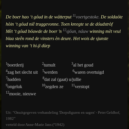
11
De boer hao ‘t góud in de wátterput
voertgestoke.
De soldaóte
hòin ‘t góud niê truggevonne. Toen kreegte se de dóudstròf
12
Mèt ‘t góud bóuwde de boer 'n
sjóun, náuw
winning mèt veul
blaa steên rond de vinsters èn deure. Het wois de sjunste
winning van ‘t hi-jl dùrp
1
2
3
boerderij
tumult
al het goud
4
5
6
zag het slecht uit
werden
waren overtuigd
7
8
hadden
dat zal (gaat) u/jullie
9
10
11
ongeluk
zegden ze
verstopt
12
mooie, nieuwe
Uit: “Onuitgegeven verhandeling 'Dorpsfiguren en sagen' - Peter Geldhof,
1982”
verteld door Anne-Marie Jans (°1942)