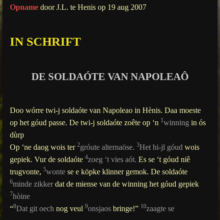
Opname
door J.L. te Henis op 19 aug 2007
g
s
IN SCHRIFT
DE SOLDAÓTE VAN NAPOLEAÔ
Doo wórre twi-j soldaóte van Napoleao in Hènis. Daa moeste
1
op het góud passe. De twi-j soldaóte zoête op ‘n
winning
in ós
dùrp
2
3
Op ‘ne daog wois ter
gróute alternaöse.
Het hi-jl góud
wois
4
gepiek. Vur de soldaóte
zoeg ‘t vies aót.
Es se ‘t góud niê
5
trugvonte,
wonte
se e köpke klinner gemok. De soldaóte
6
minde zikker
dat de miense van de winning het góud gepiek
7
hòine
8
9
10
“
Dat git oech
nog veul
onsjaos
bringe!”
zaagte se