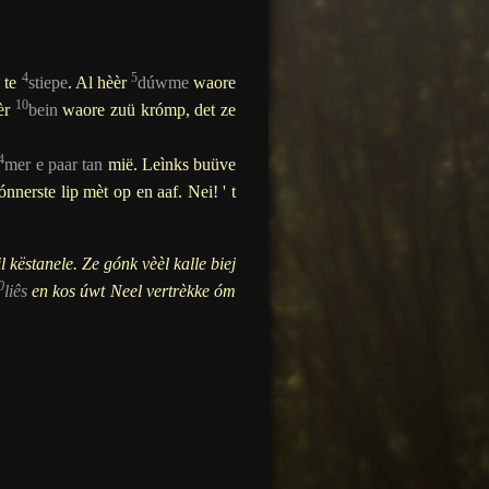
4
5
p te
stiepe
. Al hèèr
dúwme
waore
10
èr
bein
waore zuü krómp, det ze
4
mer e paar
tan
mië
. Leìnks buüve
nerste lip mèt op en aaf. Nei! ' t
l këstanele. Ze gónk vèèl kalle biej
0
liês
en kos úwt Neel vertrèkke óm