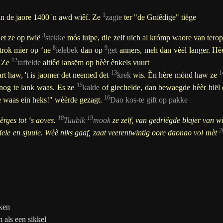
1
n de jaore 1400 'n awd wiêf. Ze
zagte
ter "de Gniêdige" tiëge
3
et ze op twië
stekke
mós luipe, die zelf uich al krómp waore van tero
8
9
trok mier op
‘ne
ielebek
dan op
get
anners, meh dan vèèl langer.
Hè
12
. Ze
taffelde
altiêd lansëm op hèèr ènkels vuurt
13
1
art haw, 't is jaomer det neemed det
krek
wis. Èn hère mónd haw ze
15
 nog te lank waas. Es ze
kalde
of giechelde, dan bewaegde hèèr hiël ón
16
 waas ein heks!" wèèrde gezagt.
Dao kos-te gift op pakke
18
19
èrges tot ‘s aoves.
Tuubik
mook
ze zelf, van gedriëgde blajer van wi
2
èdele en sjuuie. Wèè niks gaaf, zaat veerentwintig oore daonao vol mèt
ken
 als een sikkel