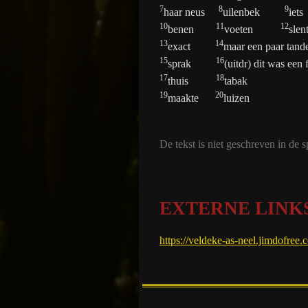
7
8
9
haar neus
uilenbek
iets
10
11
12
benen
voeten
slen
13
14
exact
maar een paar tand
15
16
sprak
(uitdr) dit was een f
17
18
thuis
tabak
19
20
maakte
luizen
De tekst
is niet geschreven in de 
EXTERNE LINK
https://veldeke-as-neel.jimdofree.