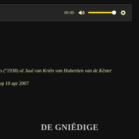
00:00
M
S
u
e
t
t
e
t
i
n
g
s (°1938
) of
Juul van Kriën van Hubertien van de Kèster
s
 op 10 apr 2007
DE GNIÊDIGE