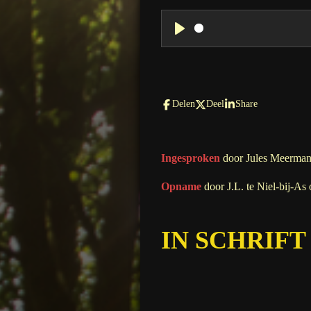
P
l
a
y
Delen
Deel
Share
Ingesproken
door Jules Meerman
Opname
door J.L. te Niel-bij-As
IN SCHRIFT