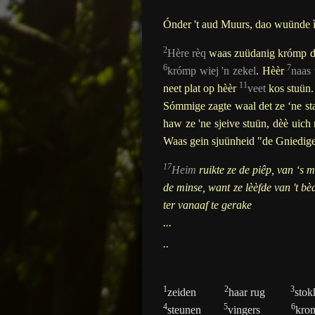
Ónder 't aud Muurs, dao wuünde ì
2
Hère rèq
waas zuüdanig krómp d
6
7
krómp
wiej 'n zekel
.
Hèèr
naas
11
neet plat op hèèr
veet
kos stuün
Sómmige
zagte
waal det ze ‘ne st
haw ze 'ne sjeive stuün, dèè uich
Waas gein sjuünheid "de Gniedige
17
Heim
ruikte ze de piêp, van ‘s m
de minse, want ze lèèfde van 't b
ter vanaaf te gerake
...
..
1
2
3
zeiden
haar rug
stok
4
5
6
steunen
vingers
krom