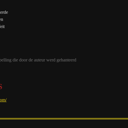
terde
en
eit
spelling die door de auteur werd gehanteerd
S
com/