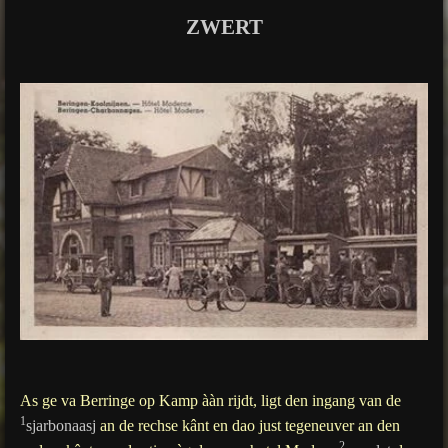
s
ZWERT
As ge va Berringe op Kamp ààn rijdt, ligt den ingang van de
1
sjarbonaasj
an de rechse kânt en dao just tegeneuver an den
2