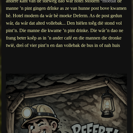
andere kânt van de stiewèg dao war hotel Modern
moedat
de
manne ’n pint gingen drînke as ze van hunne post bove kwamen
hè. Hotel modern da wár bè moeke Deferm. As de post gedun
wár, da wár dat alted vollebak... Den hiëlen toêg dië stond vol
pint’n. Die manne die kwame ’n pint drinke. Die wár’n dao ne
frang beter koêp as in ’n ander café en die mannen die dronke
twië, dreì of vier pint’n en dan vollebak de bus in of nah huis