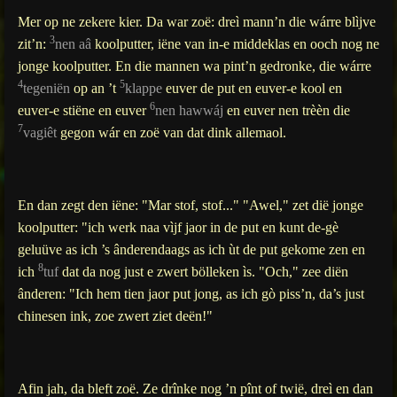
Mer op ne zekere kier. Da war zoë: dreì mann’n die wárre blìjve
3
zit’n:
nen aâ
koolputter, iëne van in-e middeklas en ooch nog ne
jonge koolputter. En die mannen wa pint’n gedronke, die wárre
4
5
tegeniën
op an ’t
klappe
euver de put en euver-e kool en
6
euver-e stiëne en euver
nen hawwáj
en euver nen trèèn die
7
vagiêt
gegon wár en zoë van dat dink allemaol.
En dan zegt den iëne: "Mar stof, stof..." "Awel," zet dië jonge
koolputter: "ich werk naa vìjf jaor in de put en kunt de-gè
geluüve as ich ’s ânderendaags as ich ùt de put gekome zen en
8
ich
tuf
dat da nog just e zwert bölleken ìs. "Och," zee diën
ânderen: "Ich hem tien jaor put jong, as ich gò piss’n, da’s just
chinesen ink, zoe zwert ziet deën!"
Afin jah, da bleft zoë. Ze drînke nog ’n pînt of twië, dreì en dan