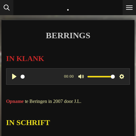
.
Ga
direct
naar
de
BERRINGS
hoofdinhoud
IN KLANK
00:00
P
M
S
l
u
e
a
t
t
Opname
te Beringen in 2007 door J.L.
y
e
t
i
IN SCHRIFT
n
g