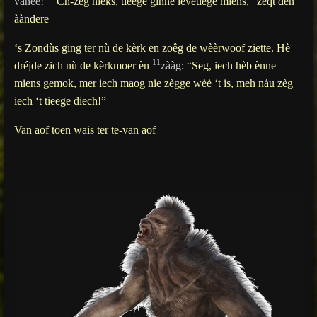
vanee
!” “Ch-zèg nieks, tieege ginne lèvetiege miens,” zèqt den
ààndere
‘s Zondùs ging ter nù de kèrk en zoêg de wèèrwoof ziette. Hè
11
dréjde zich nù de kèrkmoer èn
zààg
: “Seg, iech hèb ènne
miens gemok, mer iech maog nie zègge wèè ‘t is, meh náu zèg
iech ‘t tieege diech!”
Van aof toen wais ter te-van aof