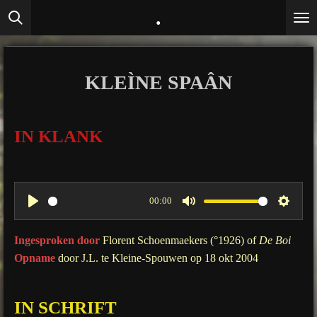
.
Ga
direct
naar
de
KLEÌNE SPAÂN
hoofdinhoud
IN KLANK
00:00
P
M
S
l
u
e
Ingesproken door
Florent Schoenmaekers (°1926) of
De Boi
a
t
t
Opname
door J.L. te Kleine-Spouwen op 18 okt 2004
y
e
t
i
IN SCHRIFT
n