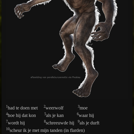
1
2
3
had te doen met
weerwolf
moe
4
5
6
hoe hij dat kon
als je kan
waar hij
7
8
9
wordt hij
schreeuwde hij
als je durft
10
scheur ik je met mijn tanden (in flarden)