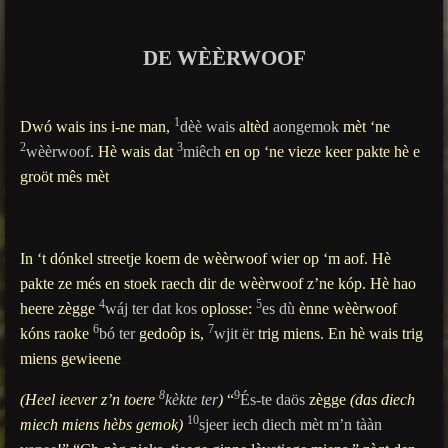
g
s
DE WÈÈRWOOF
1
Dwó wais ins i-ne man,
dèè wais
altèd
aongemok
mèt ‘ne
2
3
wèèrwoof
.
Hè wais dat
miêch
en op ‘ne vieze keer pakte hè e
groöt mês mèt
In ‘t dónkel streetje koem de wèèrwoof wier op ‘m aof. Hè
pakte ze més en stoek raech dir de wèèrwoof z’ne kóp.
Hè hao
4
5
heere zègge
wáj ter dat kos
oplosse:
es dù
ènne wèèrwoof
6
7
kóns
raoke
bó ter
gedoôp is,
wjit ër
trig miens.
En hè wais trig
miens gewieene
8
9
(Heel ieever z’n toere
kèkte ter
)
“
És-te daös
zègge
(das diech
10
miech miens hèbs gemok)
sjeer iech diech mèt m’n tààn