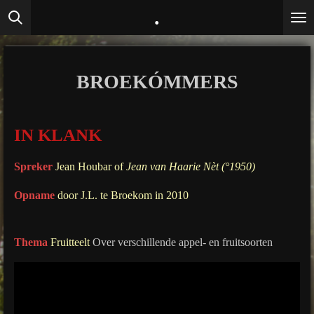
.
Ga
direct
naar
de
BROEKÓMMERS
hoofdinhoud
IN KLANK
Spreker
Jean Houbar of
Jean van Haarie Nèt (°1950)
Opname
door J.L. te Broekom in 2010
Thema
Fruitteelt
Over verschillende appel- en fruitsoorten