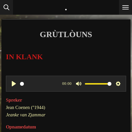
.
Ga
direct
naar
de
GRÙTLÒUNS
hoofdinhoud
IN KLANK
00:00
P
M
S
l
u
e
Spreker
a
t
t
Jean Coenen (°1944)
y
e
t
Jeanke van Zjammar
i
Opnamedatum
n