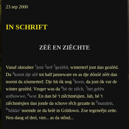
g
23 sep 2000
s
IN SCHRIFT
ZÈÈ EN ZIÊCHTE
1
2
3
Vanaf oktouber
jont
terf
gezèèd,
winterterf jont dan gezèèd.
4
Da
koent dje zèè
tot half janneware en as dje dónóë zèèt dan
5
noemt da zóumerterf. Dje hit ók nog
koon,
da jont ók vur de
6
7
winter gezèèd. Vruger was da
bè de ziêch,
het grèèn
8
aofhowwe,
wor.
En dan bè 't ziêchmësjien. Jah, bè 't
9
ziêchmësjien dan jonde da schove rêch gezatte in
mandels,
9
'bùkke'
noemde ze da heìë in Grùtlown. Zoe tegeneêjn zette.
Nen daog of dreì, vier... as da stônd...