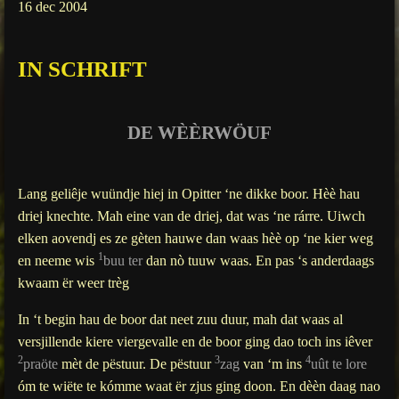
16 dec 2004
g
s
IN SCHRIFT
DE WÈÈRWÖUF
Lang geliêje wuündje hiej in Opitter ‘ne dikke boor. Hèè hau
driej knechte. Mah eine van de driej, dat was ‘ne rárre. Uiwch
elken aovendj es ze gèten hauwe dan waas hèè op ‘ne kier weg
1
en neeme wis
buu ter
dan nò tuuw waas. En pas ‘s anderdaags
kwaam ër weer trèg
In ‘t begin hau de boor dat neet zuu duur, mah dat waas al
versjillende kiere viergevalle en de boor ging dao toch ins iêver
2
3
4
praöte
mèt de pëstuur. De pëstuur
zag
van ‘m ins
uût te lore
óm te wiëte te kómme waat ër zjus ging doon. En dèèn daag nao