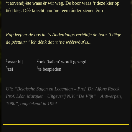
‘t aovendj-ète waas ër wir weg. De boor waas ‘r deze kier op
tiêd biej. Dèè knecht hau ‘ne reem ónder zienen êrm
Rap leep ër de bos in. ‘s Anderdaags vertèldje de boor ‘t tiêge
de pëstuur: “Ich dênk dat ‘t ‘ne wèèrwöuf is...
1
2
waar hij
ook 'kallen' wordt gezegd
3
4
zei
te bespieden
Uit: “Belgische Sagen en Legenden – Prof. Dr. Alfons Roeck,
Prof. Léon Marquet – Uitgeverij N.V. “De Vlijt” – Antwerpen,
1980”, opgetekend in 1954