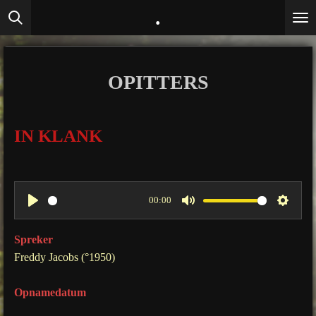
.
Ga
direct
naar
de
OPITTERS
hoofdinhoud
IN KLANK
00:00
P
M
S
l
u
e
Spreker
a
t
t
Freddy Jacobs (°1950)
y
e
t
Opnamedatum
i
n