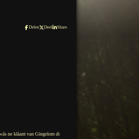
Delen
Deel
Share
 wás ne klàant van Gingelom di