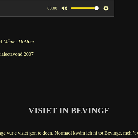
00:00
M
S
u
e
t
t
e
t
of
Mënier Doktoer
i
dialectavond 2007
n
g
s
VISIET IN BEVINGE
ge vur e visiet gon te doen. Normaol kwám ich ni tot Bevinge, meh ’t