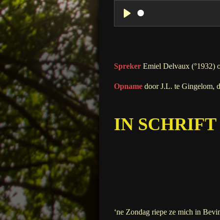
P
l
a
y
Spreker
Emiel Delvaux (°1932) 
Opname
door J.L. te Gingelom, 
IN SCHRIFT
‘ne Zondag riepe ze mich in Bevin