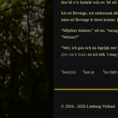
doo bè z’n famiele wás en ‘hè zèi 
Ich nó Bevinge, ich onderzuuk dië 
mins nó Bevinge te doen koume. I
“Mïjnhier doktoer,” zèi ter, “moug
“Weìzoe?”
“Wel, ich gon óch da èigelijk mer 
djee mich tháás
en ich trèk ’t truq
1
2
3
hoe(zo)
kan je
nu rijdt
© 2016 - 2026 Limburg Verbaal