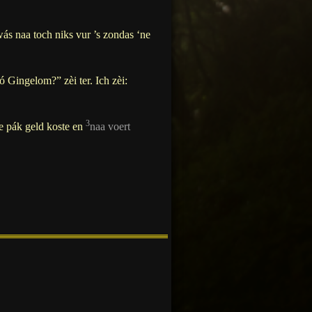
wás naa toch niks vur ’s zondas ‘ne
 Gingelom?” zèi ter. Ich zèi:
3
 e pák geld koste en
naa voert