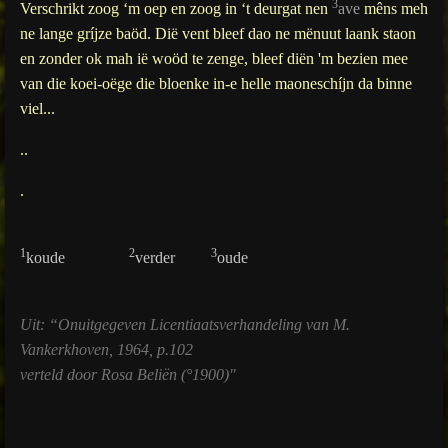
3
Verschrikt zoog ‘m oep en zoog in ‘t deurgat nen
ave
mêns meh
ne lange gríjze baöd. Dië vent bleef dao ne mënuut laank staon
en zonder ok mah ië woöd te zenge, bleef diën 'm bezien mee
van die koei-oëge die bloenke in-e helle maoneschíjn da binne
viel...
..
.
1
2
3
koude
verder
oude
Uit: “Onuitgegeven Licentiaatsverhandeling van M.
Vankerkhoven, 1964, p.102
verteld door Rosa Beliën (°1900)"