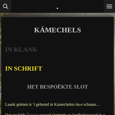
.
Ga
direct
naar
de
KÁMECHELS
hoofdinhoud
IN KLANK
IN SCHRIFT
HET BESPOËKTE SLOT
Laank geleien is ’t gebeurd in Kamechelen òn-e schaans…
1
Oep ne hiële
kaven
aovond slenterde ne landloëper rond in-e