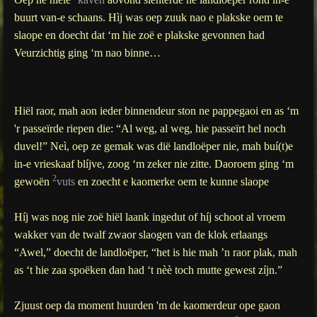
buurt van-e schaans. Hìj was oep zuuk nao e plakske oem te
slaope en doecht dat ‘m hie zoë e plakske gevonnen had
Veurzichtig ging ‘m nao binne…
Hiël raor, mah aon ieder binnendeur ston ne pappegaoi en as ‘m
'r passeïrde riepen die: “Al weg, al weg, hie passeïrt hel noch
duvel!” Neì, oep ze gemak was dië landloëper nie, mah buí(t)e
in-e vrieskaaf blíjve, zoog ‘m zeker nie zitte. Daoroem ging ‘m
2
gewoën
vuts
en zoecht e kaomerke oem te kunne slaope
Híj was nog nie zoë hiël laank ingedut of híj schoot al vroem
wakker van de twalf zwaor slaogen van de klok erlaangs
“Awel,” doecht de landloëper, “het is hie mah ’n raor plak, mah
as ‘t hie zaa spoëken dan had ‘t nèè toch mutte gewest zíjn.”
Zjuust oep da moment huurden 'm de kaomerdeur ope gaon