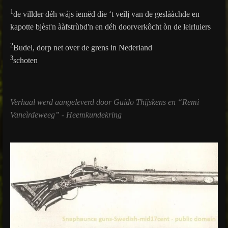
1
de villder déh
wájs iemëd die ‘t veìlj van de geslààchde en
kapotte bjèst'n ààfstrùbd'n en déh doorverkôcht òn de leirluiers
2
Budel, dorp net over de grens in Nederland
3
schoten
Verhaal werd aangeleverd door Guido Thijskens en “Remi
Vaneìrdeweeg” - Heemkundekring