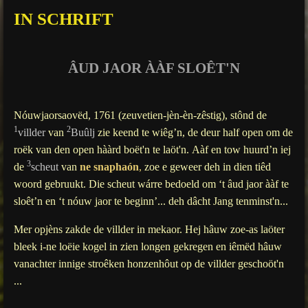
g
IN SCHRIFT
s
ÂUD JAOR ÀÀF SLOÊT'N
Nóuwjaorsaovëd
, 1761 (zeuvetien-jèn-èn-zêstig), stônd de
1
2
villder
van
Buûlj
zie keend te wiêg’n, de deur half open om de
roëk van den open hààrd boët'n te laöt'n.
Aàf en tow huurd’n iej
3
de
sch
eu
t
van
ne snaphaón
,
zoe e geweer deh in dien tiêd
woord gebruukt. Die sch
eu
t wárre bedoeld om ‘t âud jaor ààf te
sloêt’n en ‘t nóuw jaor te beginn’... deh dâcht Jang tenminst'n...
Mer opjèns zakde de villder in mekaor. Hej hâuw zoe-as laöter
bleek i-ne loëie kogel in zien longen gekregen en iêmëd hâuw
vanachter innige stroêken honzenhôut op de villder geschoöt'n
...