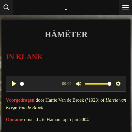
.
Ga
direct
naar
de
HÀMËTER
hoofdinhoud
IN KLANK
00:00
P
M
S
l
u
e
Voorgedragen
door Harrie Van de Broek (°1923
) of
Harrie van
a
t
t
Krisje Van de Broek
y
e
t
Opname
door J.L. te Hamont op 5 jun 2004
i
n