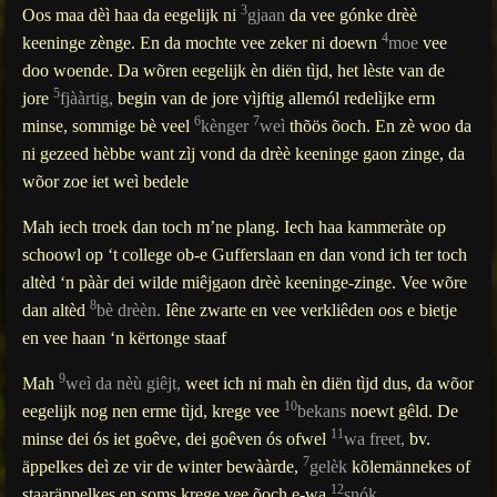
3
Oos
maa
dèì
haa
da
eegelijk
ni
gjaan
da vee
gónke
drèè
4
keeninge
zènge
. En da
mochte
vee zeker ni
doewn
moe
vee
doo
woende
. Da
wõren
eegelijk
èn
diën
tìjd
, het
lèste
van de
5
jore
fjààrtig
,
begin van de
jore
vìjftig
allemól
redelìjke
erm
6
7
minse
, sommige
bè
veel
kènger
weì
thõös
õoch
. En
zè
woo
da
ni
gezeed
hèbbe
want
zìj
vond da d
rèè
k
eeninge
gaon
zinge
, da
wõor
zoe
iet
weì
bedele
Mah
iech
troek
dan toch
m’ne
plang
.
Iech
haa
kammeràte
op
schoowl
op ‘t college ob-e
Gufferslaan
en dan vond
ich
ter toch
altèd
‘n
pààr
dei wilde
miêjgaon
d
rèè
k
eeninge-zinge
. Vee
wõre
8
dan
altèd
bè
drèèn
.
Iêne
zwarte en vee
verkliêden
oos
e bietje
en vee haan ‘n
kërtonge
staaf
9
Mah
weì
da
nèù
giêjt
,
weet
ich
ni
mah
èn
diën
tìjd
dus, da
wõor
10
eegelijk
nog
nen
erme
tìjd
,
krege
vee
bekans
noewt
gêld
. De
11
minse
dei ós iet
goêve
, dei
goêven
ós ofwel
wa
freet
,
bv.
7
äppelkes
deì
ze
vir
de winter
bewààrde
,
gelèk
kõlemännekes
of
12
staaräppelkes
en soms
krege
vee
õoch
e-
wa
snók