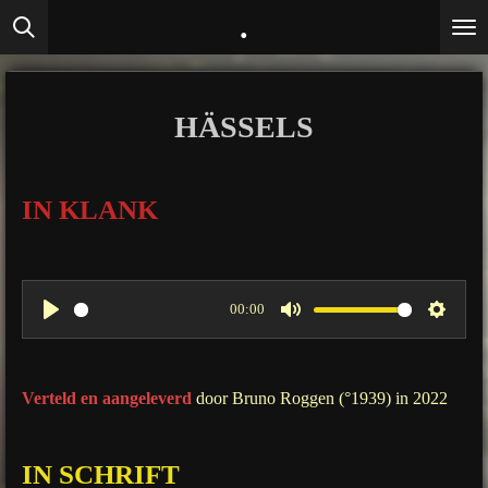
.
Ga
direct
naar
de
HÄSSELS
hoofdinhoud
IN KLANK
00:00
P
M
S
l
u
e
a
t
t
Verteld en aangeleverd
door Bruno Roggen (°1939) in 2022
y
e
t
i
IN SCHRIFT
n