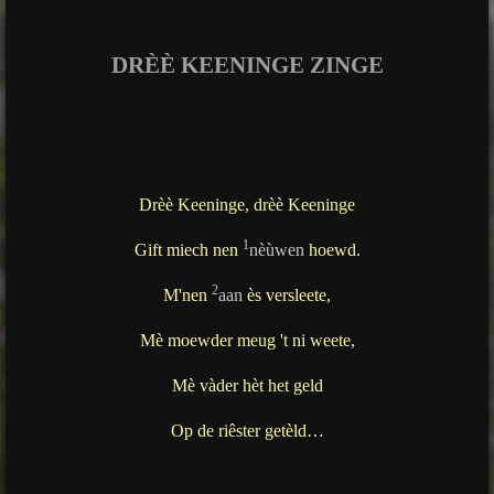
g
s
DRÈÈ KEENINGE ZINGE
Drèè Keeninge, drèè Keeninge
1
Gift miech nen
nèùwen
hoewd.
2
M'nen
aan
ès versleete,
Mè moewder meug 't ni weete,
Mè vàder hèt het geld
Op de riêster getèld…