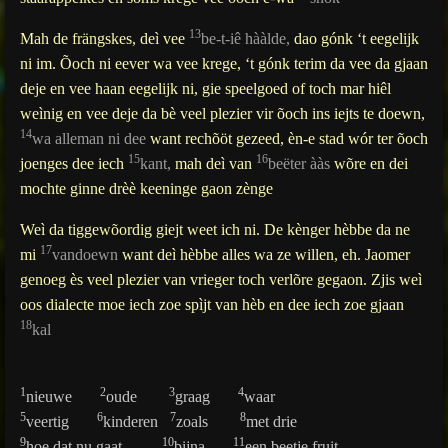
13
Mah
de
frängskes
,
deì
vee
be
-t-
iê
hààlde
,
dao
gónk
‘t
eegelijk
ni
im
.
Õoch
ni
eever
wa
vee
krege
, ‘t
gónk
terim
da vee da
gjaan
deje
en vee haan
eegelijk
ni,
gie
speelgoed of toch mar
hiêl
weìnig
en vee
deje
da
bè
veel plezier
vir
õoch
ins
iejts
te
doewn
,
14
wa
alleman ni
dee
want
rechõöt
gezeed
,
èn
-e stad
wór
ter
õoch
15
16
joenges
dee
iech
kant,
mah
deì
van
beëter
ààs
wõre
en dei
mochte
ginne
drèè
keeninge
gaon
zènge
Weì
da
tiggewõordig
giejt
weet
ich
ni. De
kènger
hèbbe
da ne
17
mi
vandoewn
want
deì
hèbbe
alles
wa
ze willen, eh.
Jaomer
genoeg
ès
veel
plezier
van
vrieger
toch
verlõre
gegaon
.
Zjis
weì
oos
dialecte
moe
iech
zoe
spìjt
van
hèb
en
dee
iech
zoe
gjaan
18
kal
1
2
3
4
nieuwe
oude
graag
waar
5
6
7
8
veertig
kinderen
zoals
met drie
9
10
11
hoe dat nu gaat
bijna
een beetje fruit