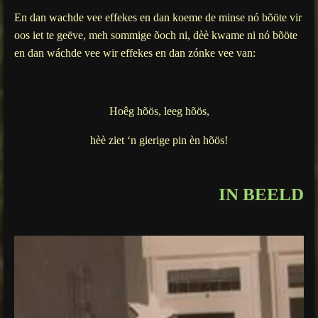
En dan wachde vee effekes en dan koeme de minse nó bõöte vir
oos iet te geëve, meh sommige õoch ni, dèè kwame ni nó bõöte
en dan wáchde vee wir effekes en dan zónke vee van:
Hoêg hõös, leeg hõös,
hèè ziet ‘n gierige pin èn hõös!
IN BEELD