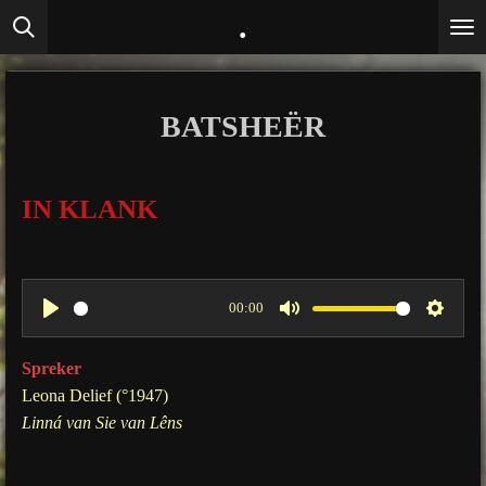
.
Ga
direct
naar
de
BATSHEËR
hoofdinhoud
IN KLANK
00:00
P
M
S
l
u
e
Spreker
a
t
t
Leona Delief (°1947)
y
e
t
Linná van Sie van Lêns
i
n