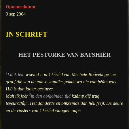
g
Opnamedatum
s
9 sep 2004
IN SCHRIFT
HET PËSTURKE VAN BATSHIËR
1
Lánk lèin
woeind’n in ’t këstèil van Mechele-Boövelinge ‘ne
graof dië van de minse vanalles pákde wa nie van hèùm was.
Hië is dan laoter gestùrve
2
Mah ilk joër
in den aofgoinden tìjd
kààmp dië truq
teveurschìjn. Het donderde en bliksemde dan hèil feejl. De deure
en de vinsters van ’t këstèil vlaogten oupe