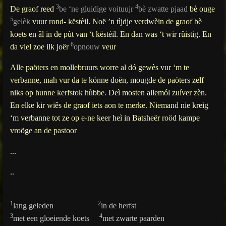
3
4
De graof reed
be ‘ne gluidige voituujr
bè zwatte pjaad
bè ouge
5
gelèk
vuur rond- këstèil. Noë ’n tìjdje verdwèin de graof bè
koets en âl in de pùt van ‘t këstèil. En dan was ‘t wir rûistig. En
6
da viel zoe ilk joër
opnouw
veur
Alle paöters en mollebruurs worre al dó gewès vur ‘m te
verbanne, mah vur da te kónne doën, mougde de paöters zelf
niks op hunne kerfstok hùbbe. Deì mosten allemól zuíver zèn.
En elke kir wiês de graof iets aon te merke. Niemand nie kreig
‘m verbanne tot ze op e-ne keer heì in Batsheër roöd kampe
vroöge an de pastoor
...
..
1
2
lang geleden
in de herfst
3
4
met een gloeiende koets
met zwarte paarden