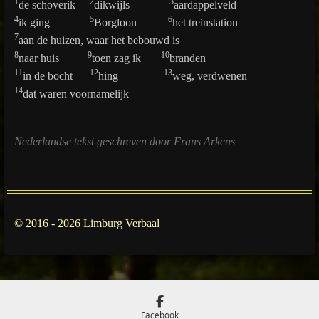
1
2
3
de schoverik
dikwijls
aardappelveld
4
5
6
ik ging
Borgloon
het treinstation
7
aan de huizen, waar het bebouwd is
8
9
10
naar huis
toen zag ik
branden
11
12
13
in de bocht
hing
weg, verdwenen
14
dat waren voornamelijk
Nederlandse tekst geschreven door Frans Arkens
© 2016 - 2026 Limburg Verbaal
Facebook