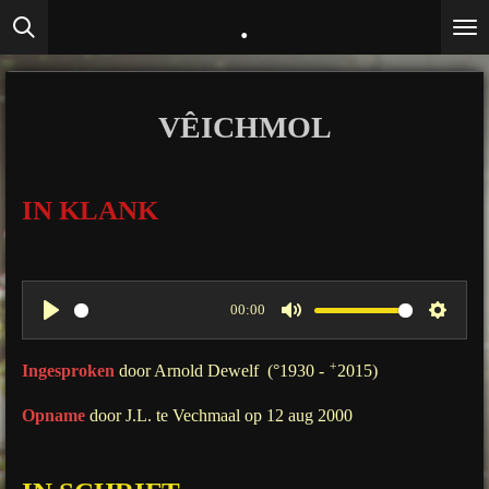
.
Ga
direct
naar
de
VÊICHMOL
hoofdinhoud
IN KLANK
00:00
P
M
S
l
u
e
+
Ingesproken
door Arnold Dewelf (°1930 -
2015)
a
t
t
Opname
door J.L. te Vechmaal op 12 aug 2000
y
e
t
i
n