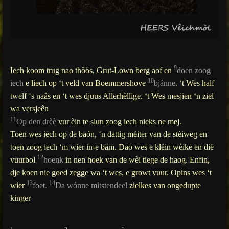
9
Iech koom trug nao thôös, Grut-Lown berg aof en
doen zoog
10
iech
e liech op ‘t veld van Boemmershove
bjánne
. ‘t Wes half
twelf ‘s naâs en ‘t wes djuus Allerhèllige. ‘t Wes mesjien ‘n ziel
wa versjeên
11
Op den drèè
vur èin te slun zoog iech nieks ne mej.
Toen wes iech op de baón, ‘n dattig mèiter van de stèiweg en
toen zoog iech ‘m wier in-e bäm. Dao wes e klèin wèike en dië
12
vuurbol
hoenk
in nen hoek van de wèi tiege de haog. Enfin,
dje koen nie goed zegge wa ‘t wes, e growt vuur. Opins wes ‘t
13
14
wier
foet.
Da wónne mitstendeel
zielkes van ongedupte
kinger