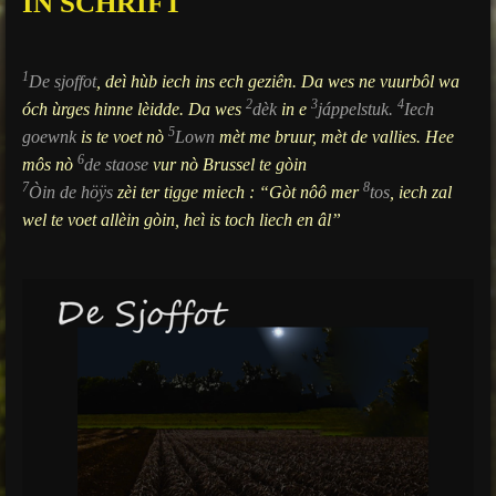
IN SCHRIFT
g
s
1
De sjoffot
, deì hùb iech ins ech geziên. Da wes ne vuurbôl wa
2
3
4
óch ùrges hinne lèidde. Da wes
dèk
in e
jáppelstuk.
Iech
5
goewnk
is te voet nò
Lown
mèt me bruur, mèt de vallies. Hee
6
môs nò
de staose
vur nò Brussel te gòin
7
8
Òin de höÿs
zèi ter tigge miech : “Gòt nôô mer
tos
, iech zal
wel te voet allèin gòin, heì is toch liech en âl”