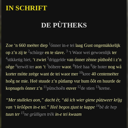
g
IN SCHRIFT
s
DE PÙTHEKS
1
Zoe ‘n 660 meëter diep
ónner in-e tei
laag Gust ongemäkkelijk
2
3
op z’n zij te
schùrge
en te slave.
‘t Waor wei gewoenlijk
ter
4
5
stikketig hiet,
‘t zwiet
driggelde
van ónner zènne pùthoêd i z’n
6
7
8
9
oêge
terwèl ter
aon ‘t
bóhere
waor.
Heë haa
de hoter
nog wá
10
korter mótte zeëge want de tei waor mer
kree
40 centemeëter
hoêg ne mie. Heë stuude z’n pùtlamp vur hum ôôt en huurde de
11
12
13
kopnagels ónner z’n
pùtschoên
euver
de stien
kretse.
“Mer stullekes aon,” dacht ër, “dá ich wier giene pùtzweer krìjg
14
van ‘t krôôpen in-e tei.” Heë begos zjust te kappe
bè de hep
15
tuun ter
ne grùlligen trèk
in-e tei kwaam