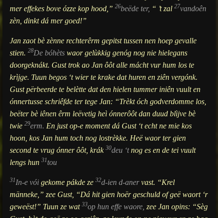
26
27
mer effekes bove ózze kop hood,”
beëde ter,
“ ’t zal
vandoên
zèn, dinkt dá mer goed!”
Jan zaot bè zènne rechterêrm gepitst tussen nen hoep gevalle
28
stien.
De bóhèts
waor gelùkkig genóg nog nie hielegans
doorgeknákt. Gust trok ao Jan ôôt alle mácht vur hum los te
krìjge. Tuun begos ‘t wier te krake dat huren en ziên vergónk.
Gust përbeerde te belètte dat den hielen tummer iniên vuult en
ónnertusse schriêfde ter tege Jan: “Trèkt óch godverdomme los,
beëter bè iênen êrm leëvetig heì ónnerôôt dan duud blìjve bè
29
twie
erm.
En just op-e moment dá Gust ‘t echt ne mie kos
hoon, kos Jan hum toch nog lostrèkke. Heë waor ter gien
30
second te vrug ónner ôôt, krák
deu ‘t
nog es en de tei vuult
31
lengs hun
tou
31
32
In-e vói
gekome pákde ze
d-ien d-aner
vast. “Krel
männeke,” zee Gust, “Dá hit gien hoër geschuld of geë waort ‘r
33
geweëst!” Tuun ze wat
op hun effe waore,
zee Jan opins: “Sèg