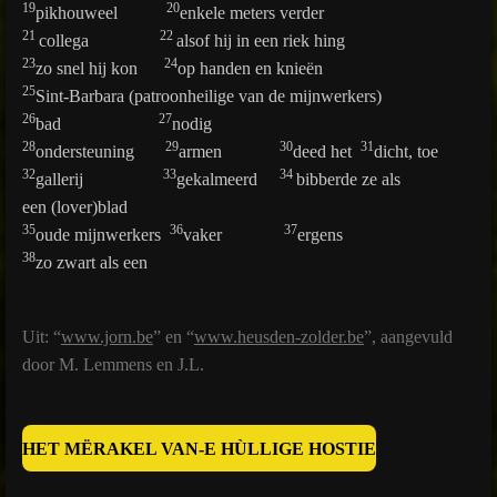
19
20
pikhouweel
enkele meters verder
21
22
collega
alsof hij in een riek hing
23
24
zo snel hij kon
op handen en knieën
25
Sint-Barbara (patroonheilige van de mijnwerkers)
26
27
bad
nodig
28
29
30
31
ondersteuning
armen
deed het
dicht, toe
32
33
34
gallerij
gekalmeerd
bibberde ze als
een (lover)blad
35
36
37
oude mijnwerkers
vaker
ergens
38
zo zwart als een
Uit: “
www.jorn.be
” en “
www.heusden-zolder.be
”, aangevuld
door M. Lemmens en J.L.
HET MËRAKEL VAN-E HÙLLIGE HOSTIE