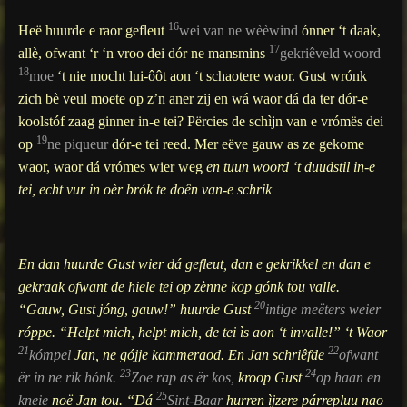
16
Heë huurde e raor gefleut
wei van ne wèèwind
ónner ‘t daak,
17
allè, ofwant ‘r ‘n vroo dei dór ne mansmins
gekriêveld woord
18
moe
‘t nie mocht lui-ôôt aon ‘t schaotere waor. Gust wrónk
zich bè veul moete op z’n aner zij en wá waor dá da ter dór-e
koolstóf zaag ginner in-e tei? Përcies de schìjn van e vrómës dei
19
op
ne piqueur
dór-e tei reed. Mer eëve gauw as ze gekome
waor, waor dá vrómes wier weg
en tuun woord ‘t duudstil in-e
tei, echt vur in oèr brók te doên van-e schrik
En dan huurde Gust wier dá gefleut, dan e gekrikkel en dan e
gekraak ofwant de hiele tei op zènne kop gónk tou valle.
20
“Gauw, Gust jóng, gauw!” huurde Gust
intige meëters weier
róppe. “Helpt mich, helpt mich, de tei ìs aon ‘t invalle!” ‘t Waor
21
22
kómpel
Jan, ne gójje kammeraod. En Jan schriêfde
ofwant
23
24
ër in ne rik hónk.
Zoe rap as ër kos,
kroop Gust
op haan en
25
kneie
noë Jan tou. “Dá
Sint-Baar
hurren ìjzere párrepluu nao