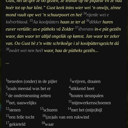
Gust, hèt de-geë ze oo geziên, ze leunde op ne piqueur en ze haa
hoër tot op hur kônt.” Gust keek inins wier wei ‘n onwìjs, zènne
34
mond vuult ope wei ‘n schuurpoort en heë
rijerde wei e
35
36
loêverblaod.
Aa koolpùtters
haan ze ter al
dèkker
huren
37
euver vertùlle: as-e pùtheks vá Zolder
iêverans
in-e pùt geziên
waor, dan waor ter altìjd ongelùk op kømst. Jan waor ter zeker
van. Oo Gust bè z’n witte schrikoêge i zè koolpùttersgezicht dá
38
zwárt wei nen heël
waor, haa de pùtheks geziên...
...
1
2
beneden (onder) in de pijler
wrijven, draaien
3
4
zoals meestal was het er
stikkend heet
5
9
de ondersteuning zetten
houten steunpalen
10
11
net, nauwelijks
mijnwerkersschoenen
12
13
14
stenen
schuren
met het (mijn)bijl
15
16
een felle tocht
(zo)als van een rukwind
17
18
gekieteld
waar