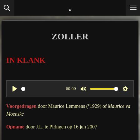
.
Ga
direct
naar
de
ZOLLER
hoofdinhoud
IN KLANK
00:00
P
M
S
l
u
e
Voorgedragen
door Maurice Lemmens (°1929) of
Maurice va
a
t
t
Moenske
y
e
t
Opname
door J.L. te Piringen op 16 jun 2007
i
n