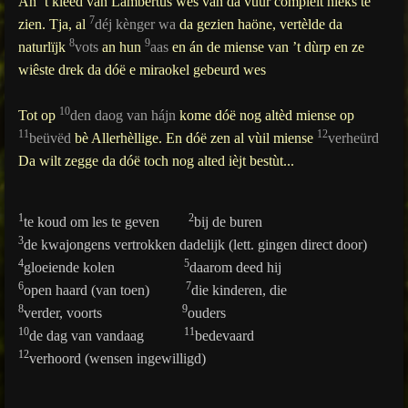
Án ‘t kleed van Lambertus wes van da vuur complèit nieks te
7
zien. Tja, al
déj kènger wa
da gezien haöne, vertèlde da
8
9
naturlïjk
vots
an hun
aas
en án de miense van ’t dùrp en ze
wiêste drek da dóë e miraokel gebeurd wes
10
Tot op
den daog van hájn
kome dóë nog altèd miense op
11
12
beüvëd
bè Allerhèllige. En dóë zen al vùil miense
verheürd
Da wilt zegge da dóë toch nog alted ièjt bestùt...
1
2
te koud om les te geven
bij de buren
3
de kwajongens vertrokken dadelijk (lett. gingen direct door)
4
5
gloeiende kolen
daarom deed hij
6
7
open haard (van toen)
die kinderen, die
8
9
verder, voorts
ouders
10
11
de dag van vandaag
bedevaard
12
verhoord (wensen ingewilligd)