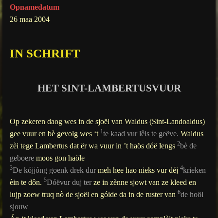
Opnamedatum
g
26 maa 2004
s
IN SCHRIFT
HET SINT-LAMBERTUSVUUR
Op zekeren daog wes in de sjoël van Waldus (Sint-Landoaldus)
1
gee vuur en bè gevolg wes ‘t
te kaad vur lêis te geëve.
Waldus
2
zèi tege Lambertus dat ër wa vuur in ’t haös dóë lengs
bè de
geboere
moos gon haöle
3
4
De kójjóng goenk drek dur
meh hee hao nieks vur déj
krieken
5
èin te dôn.
Dóëvur duj ter
ze in zènne sjowt van ze kleed en
6
lujp zoew truq nò de sjoël en góide da in de ruster van
de hoöl
sjouw