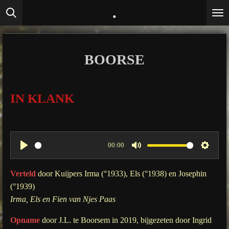
.
Ga
direct
naar
de
BOORSE
hoofdinhoud
IN KLANK
00:00
P
M
S
l
u
e
Verteld
door Kuijpers Irma (°1933), Els (°1938) en Josephin
a
t
t
(°1939)
y
e
t
Irma, Els en Fien van Njes Paas
i
Opname
door J.L. te Boorsem in 2019, bijgezeten door Ingrid
n