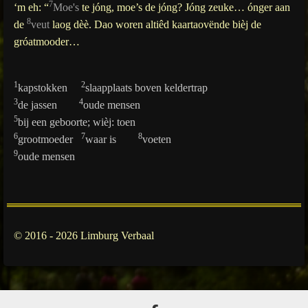
7
‘m eh: “
Moe's
te jóng, moe’s de jóng? Jóng zeuke… ónger aan
8
de
veut
laog dèè. Dao woren altiêd kaartaovënde bièj de
gróatmooder…
1
2
kapstokken
slaapplaats boven keldertrap
3
4
de jassen
oude mensen
5
bij een geboorte; wièj: toen
6
7
8
grootmoeder
waar is
voeten
9
oude mensen
© 2016 - 2026 Limburg Verbaal