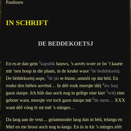
Paulissen
g
s
IN SCHRIFT
DE BEDDEKOETSJ
1
En es-te dan gein
kapstök
hauws, ’s aovës wore ze òn ’t kaarte
2
mit ‘nen houp in die plaats, in de keuke waor
de beddekoetsj.
3
De bèddekoetsj aope,
de jäs
te-binne, ammòl op dat bèd. En
4
rouke den hiëlen aovënd… In dèè rouk moesjte dièj
áw luuj
5
gaon slaope. Ich hùb dao aoch nog in gelège eine kier
wièj
eine
6
gebore waor, moesjte ver toch gaon slaope mit
de mem…
XXX
want dèè vóng ër nit mië ’s mùrges…
Da laog aan de veut… gróatmooder laog dan in bèd, telangs en
Miel en me broor aoch nog te-langs. En in in kir ’s mùrges zèèt