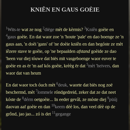
g
KNIÊN EN GAUS GOÈIE
s
1
2
3
Wits-te
wat ze nog
diëge
mèt de kèrmis?
Kniên
goèie en
4
gaus
goèie. En dat waor zoe 'n 'houte 'pale' en dao boenge ze 'n
gaus aan, 'n doèi 'gans' of 'ne doèie kniên en dan begóste ze mèt
iêzere stave te goèie, op 'ne bepaalden
afstand
goèide ze dao
'heen vur diej tóuwe dat biës mit vasgeboenge waor euver te
5
goèie en as ër 'm aaf kós goèie, krèèg ër dat
mèt 'heivers,
dan
waor dat van heum
6
En dat waor toch óuch mèt
deuk,
waorte dat biës nog zoë
7
beschermd, mèt
lommele
róndgedreid, zeker dat ze dat neet
8
9
kóste de
dérm
oetgoèie... In eeder gevâl, ze móste diej
püúj
10
daovan aaf goèie en dan
keem
dèè los, dan veel dèè op de
11
grônd, jao jao... zó is det
gegange