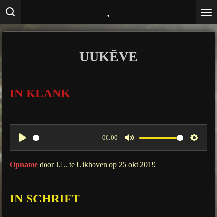
.
Ga
direct
naar
de
UUKËVE
hoofdinhoud
IN KLANK
00:00
P
M
S
l
u
e
Opname
door J.L. te Uikhoven op 25 okt 2019
a
t
t
y
e
t
IN SCHRIFT
i
n