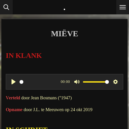
.
Ga
direct
naar
de
MIËVE
hoofdinhoud
IN KLANK
00:00
P
M
S
l
u
e
Verteld
door Jean Bosmans (°1947)
a
t
t
Opname
door J.L. te Meeuwen op 24 okt 2019
y
e
t
i
n