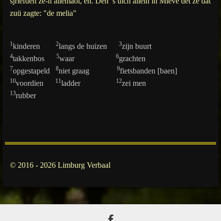
sjriëfden ze-n allemaol, eh. Deh ’s uich allein in Miëve det ze dat
zuü zagte: "de melia"
1
2
3
kinderen
langs de huizen
zijn buurt
4
5
6
takkenbos
waar
grachten
7
8
9
opgestapeld
niet graag
fietsbanden [baen]
10
11
12
voordien
ladder
zei men
13
rubber
© 2016 - 2026 Limburg Verbaal