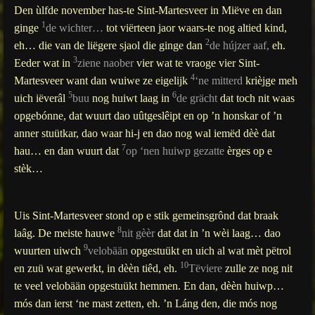
Den ùlfde november has-te Sint-Martesveer in Miëve en dan
1
ginge
de wichter…
tot viërteen jaor waars-te nog altied kind,
2
eh… die van de liëgere sjaol die ginge dan
de hújzer aaf,
eh.
3
Eeder wat in
ziene naober
vier wat te vraoge vier Sint-
4
Martesveer want dan wuiwe ze eigelijk
‘ne mitterd
krièjge meh
5
6
uich iëverâl
buu
nog huiwt laag in
de grächt
dat toch nit waas
opgebónne, dat wuurt dao uûtgeslêipt en op ’n honskar of ’n
anner stuütkar, dao waar hi-j en dao nog wal iemëd dèè dat
7
hau… en dan wuurt dat
op ‘nen huiwp gezatte
èrges op e
stèk…
Uis Sint-Martesveer stond op e stik gemeinsgrônd dat braak
8
laâg. De meiste hauwe
nit gèèr
dat dat in ’n wèi laag… dao
9
wuurten uiwch
velobään
opgestuükt en uich al wat mèt pëtrol
10
en zuü wat gewerkt, in dèèn tiêd, eh.
Tëviere
zulle ze nog nit
te veel velobään opgestuükt hemmen. En dan, dèèn huiwp…
mós dan ierst ‘ne mast zetten, eh. ’n Láng den, die mós nog