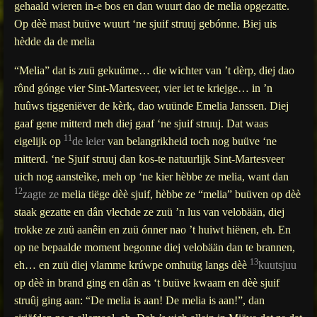
gehaald wieren in-e bos en dan wuurt dao de melia opgezatte.
Op dèè mast buüve wuurt ‘ne sjuif struuj gebónne. Biej uis
hèdde da de melia
“Melia” dat is zuü gekuüme… die wichter van ’t dèrp, diej dao
rônd gónge vier Sint-Martesveer, vier iet te kriejge… in ’n
huûws tiggeniëver de kèrk, dao wuünde Emelia Janssen. Diej
gaaf gene mitterd meh diej gaaf ‘ne sjuif struuj. Dat waas
11
eigelijk op
de leier
van belangrikheid toch nog buüve ‘ne
mitterd. ‘ne Sjuif struuj dan kos-te natuurlijk Sint-Martesveer
uich nog aansteìke, meh op ‘ne kier hèbbe ze melia, want dan
12
zagte ze
melia tiëge dèè sjuif, hèbbe ze “melia” buüven op dèè
staak gezatte en dân vlechde ze zuü ’n lus van velobään, diej
trokke ze zuü aanêin en zuü ónner nao ’t huiwt hiënen, eh. En
op ne bepaalde moment begonne diej velobään dan te brannen,
13
eh… en zuü diej vlamme krúwpe omhuüg langs dèè
kuutsjuu
op dèè in brand ging en dân as ‘t buüve kwaam en dèè sjuif
struûj ging aan: “De melia is aan! De melia is aan!”, dan