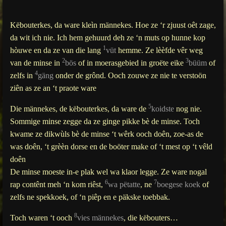
Këbouterkes, da ware kleìn männekes. Hoe ze ‘r zjuust oêt zage,
da wit ich nie.
Ich hem gehuurd deh ze ‘n muts op hunne kop
1
hòuwe en da ze van die lang
vüt
hemme. Ze lèèfde vêr weg
2
3
van de minse in
bös
of in moerasgebied in groëte eike
büüm
of
4
zelfs in
gäng
onder de grônd. Ooch zouwe ze nie te verstoön
ziên as ze an ‘t praote ware
5
Die männekes, de këbouterkes, da ware de
koidste
nog nie.
Sommige minse zegge da ze ginge pikke bè de minse. Toch
kwame ze dikwùls bè de minse ‘t wêrk ooch doên, zoe-as de
was doên, ‘t grèèn dorse en de boöter make of ‘t mest op ‘t vêld
doên
De minse moeste in-e plak wel wa klaor legge. Ze ware nogal
6
7
rap contênt meh ‘n kom riêst,
wa pëtatte
, ne
boegese koek
of
zelfs ne spekkoek, of ‘n piêp en e päkske toebbak.
8
Toch waren ‘t ooch
vies männekes
, die këbouters…