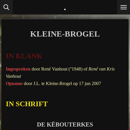
.
Ga
direct
naar
de
KLEINE-BROGEL
hoofdinhoud
IN KLANK
Ingesproken
door René Vanhout (°1948) of
René van Kris
Vanhout
Opname
door J.L. te Kleine-Brogel op 17 jun 2007
IN SCHRIFT
DE KËBOUTERKES