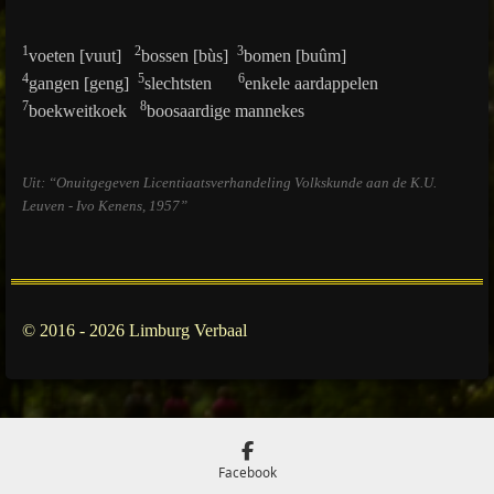
1
2
3
voeten [vuut]
bossen [bùs]
bomen [buûm]
4
5
6
gangen [geng]
slechtsten
enkele aardappelen
7
8
boekweitkoek
boosaardige mannekes
Uit: “Onuitgegeven Licentiaatsverhandeling Volkskunde aan de K.U.
Leuven - Ivo Kenens, 1957”
© 2016 - 2026 Limburg Verbaal
Facebook