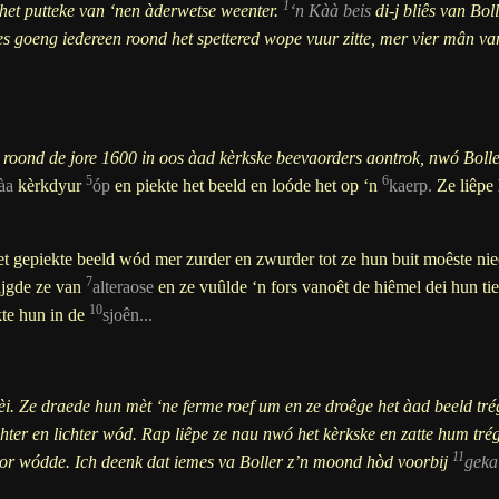
1
 het putteke van ‘nen àderwetse weenter.
‘n Kàà beis
di-j bliês van Bo
es goeng iedereen roond het spettered wope vuur zitte, mer vier mân va
t roond de jore 1600 in oos àad kèrkske beevaorders aontrok, nwó Boll
5
6
àa
kèrkdyur
óp
en piekte het beeld en loóde het op ‘n
kaerp.
Ze liêpe 
 gepiekte beeld wód mer zurder en zwurder tot ze hun buit moêste nie
7
jgde ze van
alteraose
en ze vuûlde ‘n fors vanoêt de hiêmel dei hun t
10
te hun in de
sjoên...
 nèi. Ze draede hun mèt ‘ne ferme roef um en ze droêge het àad beeld tr
chter en lichter wód. Rap liêpe ze nau nwó het kèrkske en zatte hum trég
11
or wódde. Ich deenk dat iemes va Boller z’n moond hòd voorbij
geka