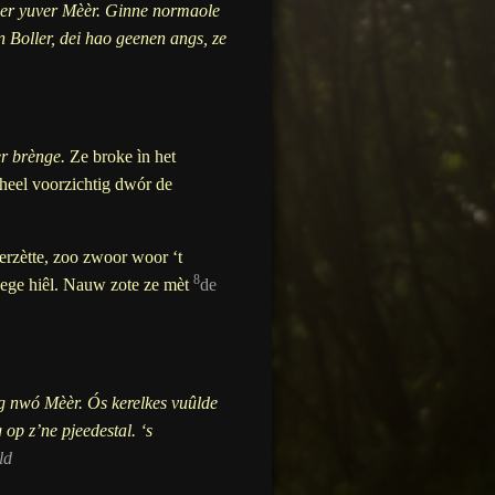
ller yuver Mèèr. Ginne normaole
n Boller, dei hao geenen angs, ze
er brènge.
Ze broke ìn het
heel voorzichtig dwór de
erzètte, zoo zwoor woor ‘t
8
ieege hiêl. Nauw zote ze mèt
de
ég nwó Mèèr. Ós kerelkes vuûlde
 op z’ne pjeedestal. ‘s
ld