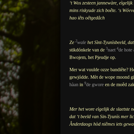
‘t Wos zesteen jannewàre, eìgelijk
mins riskyude zich boête. ‘s Wóvv
hao iêts oêtgedâch
2
Ze
wale
het Sìnt-Tyunïsbeeld, da
3
4
stikdónkele van de
naet
de hote 
Bwojem, het Pjeudje op.
Mer wat vuulde ozze bandiête? Het
gewjódde. Mèt de wope moond gi
9
hàan
in
de gwore
en de moêd zak
Mer het wore eìgelijk de slaetste
dat ‘t beeld van Sin-Tyunïs mer li
Ânderdaogs hòd niêmes iets gewa