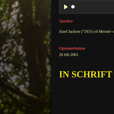
P
l
Spreker
a
Jozef Jackers (°1931) of
Meester v
y
Opnamedatum
26 feb 2001
IN SCHRIFT