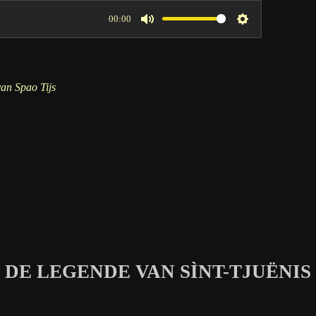
00:00
M
S
u
e
t
t
an Spao Tijs
e
t
i
n
g
s
DE LEGENDE VAN SÌNT-TJUËNIS