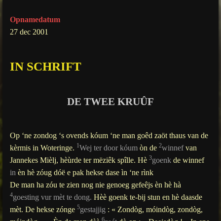
g
Opnamedatum
s
27 dec 2001
IN SCHRIFT
DE TWEE KRUÛF
Op ‘ne zondog ‘s ovends kóum ‘ne man goêd zaöt thaus van de
1
2
kèrmis in Woteringe.
Wej ter door kóum
òn de
winnef
van
3
Jannekes Mièlj, hèùrde ter mëziêk spîlle. Hè
goenk
de winnef
in
èn hè zóug dóë e pak hekse dase ìn ‘ne rìnk
De man ha zóu te zien nog nie genoeg gefeêjs èn hè hà
4
goesting vur mèt te dong.
Hèè goenk te-bij stun en hè daasde
5
mèt. De hekse zónge
gestajjig
: « Zondòg, móindòg, zondòg,
6