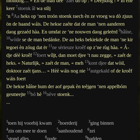
móindòg… » Èn de man dèè
zaét
dò op : « Deejsdòg ! » In ene
7
keer
stoenk âl
wa stìlj
8
‘n
Aa
heks op ‘nen troön stoenk raech èn ze vroeg wa dò zjuus
ön de haand wáis. De hekse zaéte dat de man ‘nen aanderen
9
daog gezaéd hàa. En umdat ze ‘ne nouwen daog geleërd
hâíne,
10
wòile
se de man bedánke. De aa heks bekiekde de man ‘ne kir
11
tegoei èn zóug dat ër
ne sërieuze kroêf
op z’ne rùg hàa. « Á-
12
dje dèè kroêf
foert
wíljt, dan moet djee ‘t nau zegge, » zaét de
13
heks. « Naturlïjk, » zaét de man, « meh
kont djee
dat wòil,
14
doktoor zaét tjans… » Hèè wáis nog nie
autgekald
of de kroêf
wáis foert
De hekse hâíne hum der aof gepak èn teèjgen ‘nen appelbóm
15
16
gesmeejte
bó
hè
nève
stoenk...
...
1
2
3
toen hij voorbij kwam
boerderij
ging binnen
4
5
6
zin om mee te doen
aanhoudend
zei
7
8
9
stond alles
oude
hadden