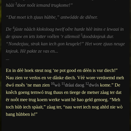
3
hàài
door noôt iemand trugkome!”
“Dat moet ich zjuus hùbbe,” antwódde de diêner.
4
De
jùste nààch kloksloag twelf oêre hurde hèè inins e lewaai in
5
de sjouw en iets lotter voêlen ‘r allemoil
doodsknjeuk dur.
“Nondezjuu, strak kan iech gon keugele!” Het wore zjuus neuge
knjeuk. Hè pakte ze vas en...
...
En in dèè hoek steut nog ‘ne pot good en dèèn is vur diech!”
Nau zien ve verlos en ve dânke diech. Vèè wore verdoemd meh
10
11
12
dwó moês ‘ne man zien
wò
dràai daog
dwós
kome.” De
knêch goeng ternwó trug thaus en tieege de metser zàag ter dat
ër noôt mee trug koem werke want hè hao geld genoeg. “Meh
toch hùb iech spàait,” zàag ter, “nau weet iech nog altèd nie wò
bang hùbben is!”