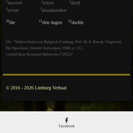
1
2
3
hoeveel
reizen
durft
4
5
eerste
doodsknoken
10
11
12
die
drie dagen
durfde
Uit: “Volksverhalen uit Belgisch-Limburg, Prof. Dr. A. Roeck, Uitgeverij
Het Spectrum, Utrecht/ Antwerpen, 1980, p. 112,
verteld door Reimond Hubrechts (°1925)”
© 2016 - 2026 Limburg Verbaal
Facebook