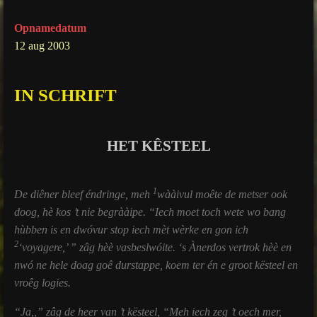
g
Opnamedatum
s
12 aug 2003
IN SCHRIFT
HET KÊSTEEL
1
De diêner bleef éndringe, meh
wààivul moête de metser ook
doog, hè kos ’t nie begrààipe. “Iech moet toch wete wo bang
hùbben is en dwóvur stop iech mèt wèrke en gon ich
2
‘voyagere,’ ” zâg hèè vasbeslwóite. ‘s Ànerdos vertrok hèè en
nwó ne hele doag goê durstappe, koem ter én e groot kësteel en
vroêg logies.
“Ja,,” zâg de heer van ’t kësteel, “Meh iech zeg ’t oech mer,