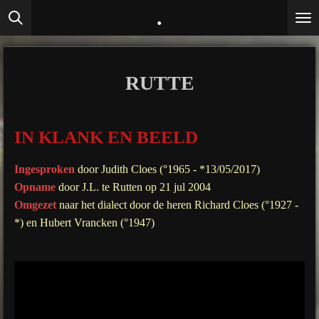
.
Ga
direct
naar
de
RUTTE
hoofdinhoud
IN KLANK EN BEELD
Ingesproken
door Judith Cloes (°1965 - *13/05/2017)
Opname
door J.L. te Rutten op 21 jul 2004
Omgezet
naar het dialect door de heren Richard Cloes (°1927 -
*) en Hubert Vrancken (°1947)