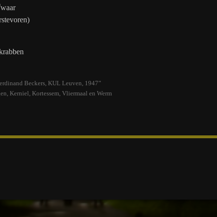
9
waar
rstevoren)
krabben
Ferdinand Beckers, KUL Leuven, 1947”
gen, Kerniel, Kortessem, Vliermaal en Werm