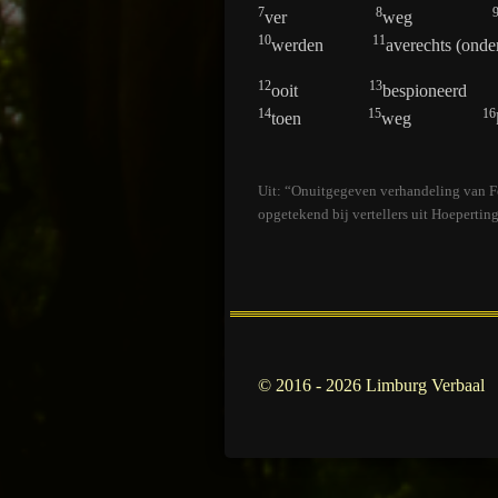
7
8
ver
weg
10
11
werden
averechts (onde
12
13
ooit
bespioneerd
14
15
16
toen
weg
Uit: “Onuitgegeven verhandeling van 
opgetekend bij vertellers uit Hoepertin
© 2016 - 2026 Limburg Verbaal