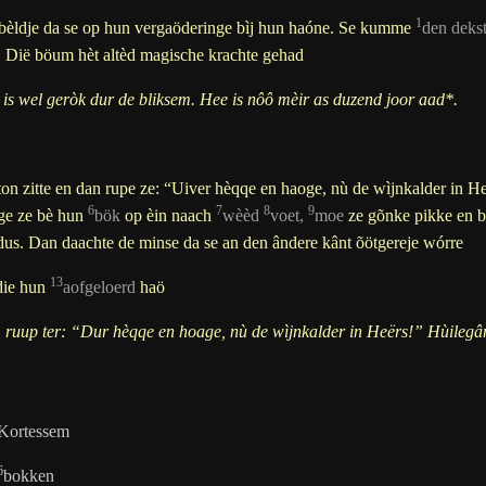
1
bèldje da se op hun vergaöderinge bìj hun haóne. Se kumme
den dekst
.
Dië böum hèt altèd magische krachte gehad
e is wel geròk dur de bliksem. Hee is nôô mèir as duzend joor aad*.
ton zitte en dan rupe ze: “Uiver hèqqe en haoge, nù de wìjnkalder in H
6
7
8
9
ge ze bè hun
bök
op èin naach
wèèd
voet,
moe
ze gõnke pikke en bi
us. Dan daachte de minse da se an den ândere kânt õötgereje wórre
13
die hun
aofgeloerd
haö
 ruup ter: “Dur hèqqe en hoage, nù de wìjnkalder in Heërs!” Hùilegâ
Kortessem
6
bokken