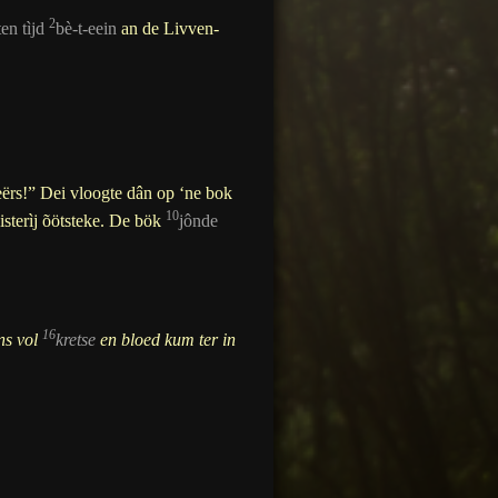
2
en tìjd
bè-t-eein
an de Livven-
eërs!” Dei vloogte dân op ‘ne bok
10
sterìj õötsteke. De bök
jônde
16
ns vol
kretse
en bloed kum ter in