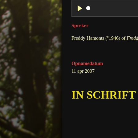
P
l
Spreker
a
Freddy Hamonts (°1946) of
Fredd
y
Opnamedatum
11 apr 2007
IN SCHRIFT