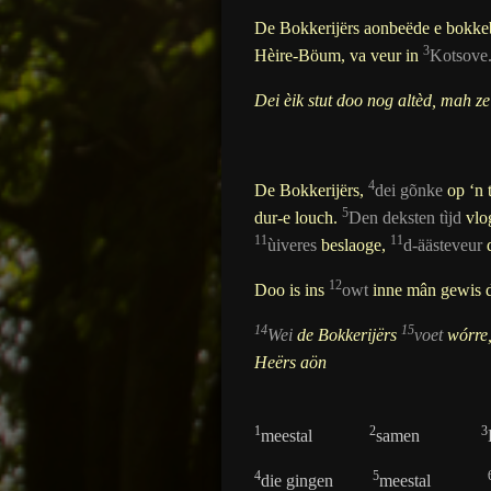
De Bokkerijërs aonbeëde e bokke
3
Hèire-Böum, va veur in
Kotsove
Dei èik stut doo nog altèd, mah z
4
De Bokkerijërs,
dei gõnke
op ‘n 
5
dur-e louch.
Den deksten tìjd
vlo
11
11
ùiveres
beslaoge,
d-äästeveur
d
12
Doo is ins
owt
inne mân gewis 
14
15
Wei
de Bokkerijërs
voet
wórre,
Heërs aön
1
2
3
meestal
samen
4
5
die gingen
meestal