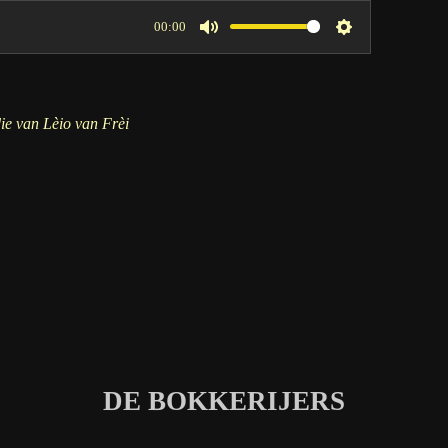
00:00
M
S
u
e
t
t
ie van Lèio van Frèi
e
t
i
n
g
s
DE BOKKERIJERS