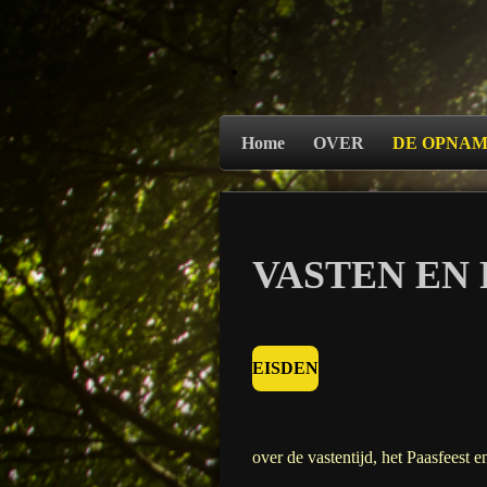
Ga
direct
.
naar
de
hoofdinhoud
Home
OVER
DE OPNA
VASTEN EN 
EISDEN
over de vastentijd, het Paasfeest