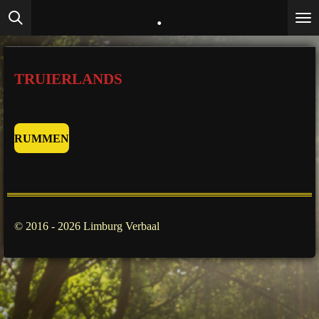
.
Ga
direct
naar
de
TRUIERLANDS
hoofdinhoud
RUMMEN
© 2016 - 2026 Limburg Verbaal