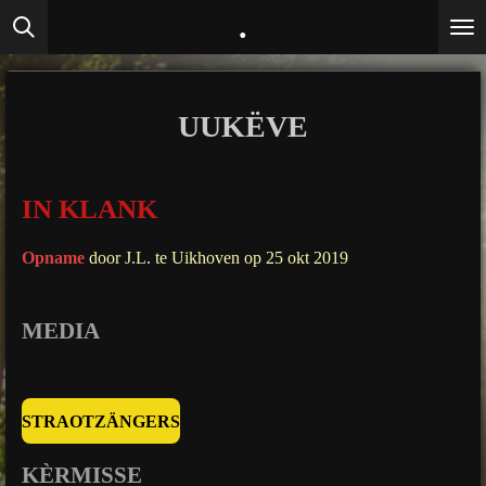
.
Ga
direct
naar
de
UUKËVE
hoofdinhoud
IN KLANK
Opname
door J.L. te Uikhoven op 25 okt 2019
MEDIA
STRAOTZÄNGERS
KÈRMISSE