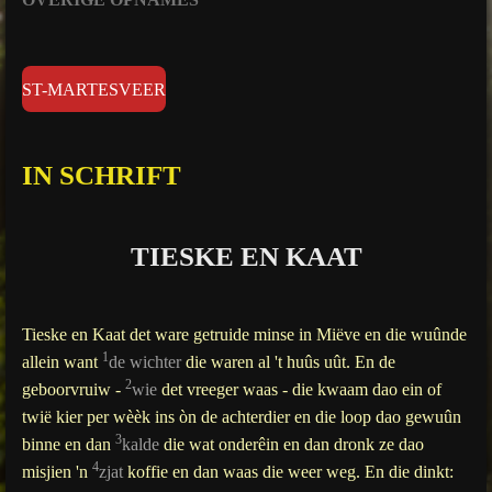
g
s
ST-MARTESVEER
IN SCHRIFT
TIESKE EN KAAT
Tieske en Kaat det ware getruide minse in Miëve en die wuûnde
1
allein want
de wichter
die waren al 't huûs uût. En de
2
geboorvruiw -
wie
det vreeger waas - die kwaam dao ein of
twië kier per wèèk ins òn de achterdier en die loop dao gewuûn
3
binne en dan
kalde
die wat onderêin en dan dronk ze dao
4
misjien 'n
zjat
koffie en dan waas die weer weg. En die dinkt: