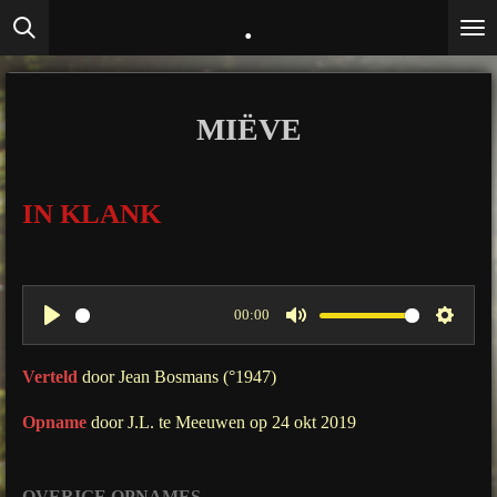
.
Ga
direct
naar
de
MIËVE
hoofdinhoud
IN KLANK
00:00
P
M
S
l
u
e
Verteld
door Jean Bosmans (°1947)
a
t
t
Opname
door J.L. te Meeuwen op 24 okt 2019
y
e
t
i
n
OVERIGE OPNAMES