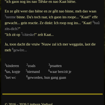
"ich gaon nog ins nao Tiêske en nao Kaat hiëne.
En ze gêit weer dao hiëne en ze gêit nao binne, meh dao waas
5
neeme
binne. Da's toch raar, ich gaon ins roope... "Kaat!" effe
6
gewacht... gein reactie. Ze dinkt: Ich roop nog ins... "Kaat!
buû
zits-dich?
"
7
"Ich zit op
t-hieske
!" zeìt Kaat...
Ja, toon dacht die vruiw 'Nuuw zal ich mer wegguün, laot die
8
meh
gewère...
1
2
3
kinderen
zoals
praatten
4
5
6
tas, kopje
niemand
waar ben/zit je
7
8
het wc
geworden, hun gang gaan
© 2016 - 2026 Limburg Verbaal