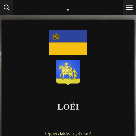
.
Ga
direct
naar
de
hoofdinhoud
LOËI
Oppervlakte: 51,35 km²