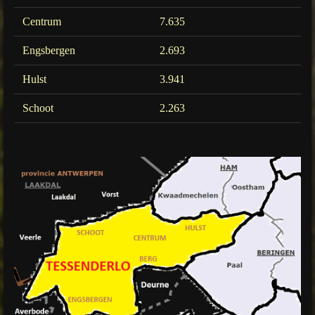
Centrum
7.635
Engsbergen
2.693
Hulst
3.941
Schoot
2.263