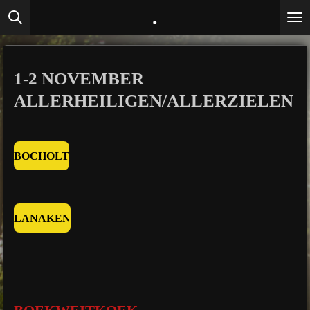
.
Ga
direct
naar
de
1-2 NOVEMBER
hoofdinhoud
ALLERHEILIGEN/ALLERZIELEN
BOCHOLT
LANAKEN