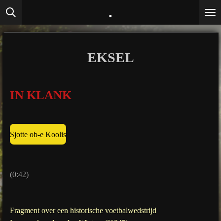
.
Ga
direct
naar
de
EKSEL
hoofdinhoud
IN KLANK
Sjotte ob-e Koolis
(0:42)
Fragment over een historische voetbalwedstrijd