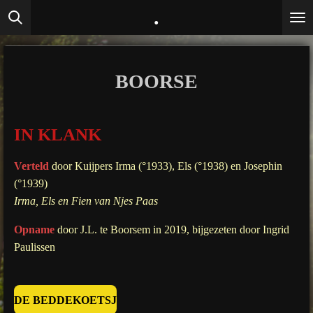
.
Ga
direct
naar
de
BOORSE
hoofdinhoud
IN KLANK
Verteld
door Kuijpers Irma (°1933), Els (°1938) en Josephin
(°1939)
Irma, Els en Fien van Njes Paas
Opname
door J.L. te Boorsem in 2019, bijgezeten door Ingrid
Paulissen
DE BEDDEKOETSJ