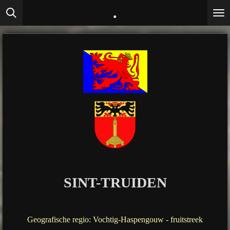
.
Ga
direct
naar
de
hoofdinhoud
SINT-TRUIDEN
Geografische regio: Vochtig-Haspengouw - fruitstreek